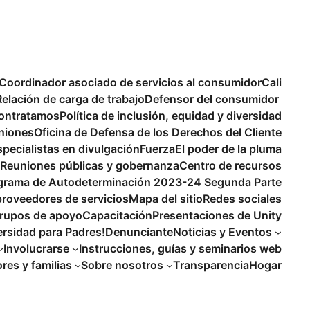
Coordinador asociado de servicios al consumidor
Cali
Relación de carga de trabajo
Defensor del consumidor
ontratamos
Política de inclusión, equidad y diversidad
niones
Oficina de Defensa de los Derechos del Cliente
specialistas en divulgación
Fuerza
El poder de la pluma
Reuniones públicas y gobernanza
Centro de recursos
ograma de Autodeterminación 2023-24 Segunda Parte
proveedores de servicios
Mapa del sitio
Redes sociales
rupos de apoyo
Capacitación
Presentaciones de Unity
ersidad para Padres!
Denunciante
Noticias y Eventos
Involucrarse
Instrucciones, guías y seminarios web
es y familias
Sobre nosotros
Transparencia
Hogar