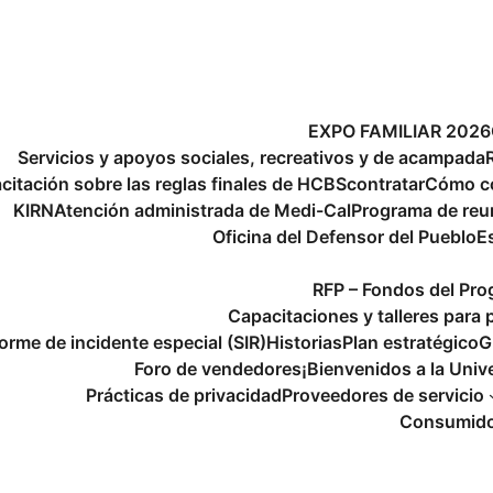
EXPO FAMILIAR 2026
Servicios y apoyos sociales, recreativos y de acampada
citación sobre las reglas finales de HCBS
contratar
Cómo c
KIRN
Atención administrada de Medi-Cal
Programa de reu
Oficina del Defensor del Pueblo
E
RFP – Fondos del Pr
Capacitaciones y talleres para 
forme de incidente especial (SIR)
Historias
Plan estratégico
G
Foro de vendedores
¡Bienvenidos a la Univ
Prácticas de privacidad
Proveedores de servicio
Consumidor