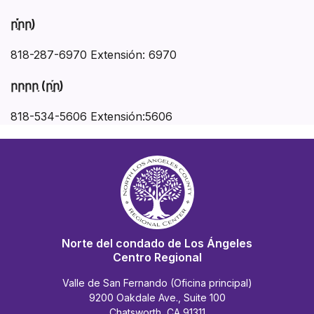
ր֣֡֡֬րրֶ֥)
818-287-6970 Extensión: 6970
րրּրրָֽ (րֵ֥֡րֶ֥)
818-534-5606 Extensión:5606
Norte del condado de Los Ángeles
Centro Regional
Valle de San Fernando (Oficina principal)
9200 Oakdale Ave., Suite 100
Chatsworth, CA 91311