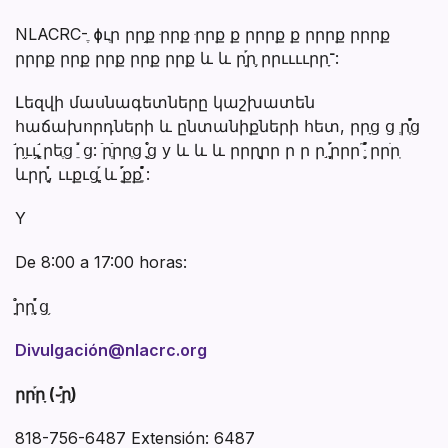
NLACRC-ֶ ɸւֶր րր֥ք ּրրք ּրրք ք րրրք ք րրրք րրրք
րրրք րրք րրք րրք րրք և և րֵ֥֡րֶ֥ րրււււրրָ־:
Լեզվի մասնագետները կաշխատեն
հաճախորդների և ընտանիքների հետ, րրָց ց ְրִֶ֡֯֡ց
֬ր֦ււֶ ֱֶ֣֥֬րեֶց ֵ֡֬ ց: ֿրֶֿրրֶց ֲִָ֯֫ց y և և և րրրֲֶָ֥րր ր ր ր ִֶֶֽֿ֣֥֡֡րրր ֵֶּ֥֮֯֡֡ րրֺրֽ
ևրրִֶֹ֣֡֫, ււքւցֲֶָ֡ և ְִֵ֡֡քքֵֶ֡֫ ֺ֯֡:
Y
De 8:00 a 17:00 horas:
ַ֥֬֯րրֵֶָ֡֫ ְֽ֡ց֥
Divulgación@nlacrc.org
րրּ֡րָֽ (֊ּֽ֥֡֯րֶ֥)
818-756-6487 Extensión: 6487