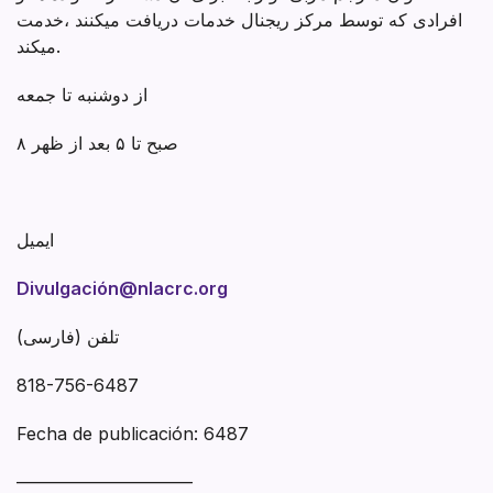
افرادی که توسط مرکز ریجنال خدمات دریافت میکنند ،خدمت
میکند.
از دوشنبه تا جمعه
۸ صبح تا ۵ بعد از ظهر
ایمیل
Divulgación@nlacrc.org
تلفن (فارسی)
818-756-6487
Fecha de publicación: 6487
——————————