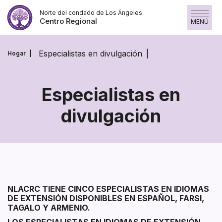
Skip
Norte del condado de Los Ángeles
to
Centro Regional
MENÚ
content
Especialistas en divulgación
Hogar
Especialistas en
divulgación
Especialistas
en
divulgación
Section heading
Section heading
NLACRC TIENE CINCO ESPECIALISTAS EN IDIOMAS
DE EXTENSIÓN DISPONIBLES EN ESPAÑOL, FARSI,
TAGALO Y ARMENIO.
LOS ESPECIALISTAS EN IDIOMAS DE EXTENSIÓN