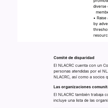
promot
diverse
membe
• Raise
by adver
thresho
resourc
SECTION HEADING
Section heading
Comité de disparidad
El NLACRC cuenta con un Comi
personas atendidas por el NL
NLACRC, así como a socios qu
Las organizaciones comunita
El NLACRC también trabaja co
incluye una lista de las org