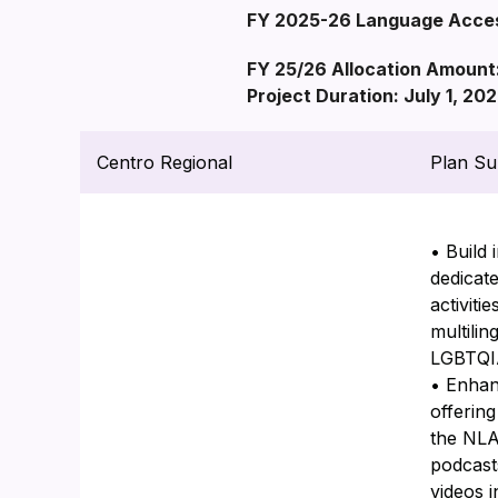
FY 2025-26 Language Acces
FY 25/26 Allocation Amount
Project Duration: July 1, 2
Centro Regional
Plan S
• Build 
dedicat
activitie
multilin
LGBTQIA
• Enhan
offering
the NLAC
podcast
videos i