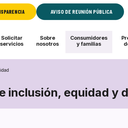
NSPARENCIA
AVISO DE REUNIÓN PÚBLICA
Solicitar
Sobre
Consumidores
Pr
servicios
nosotros
y familias
d
sidad
de inclusión, equidad y 
Política
de
inclusión,