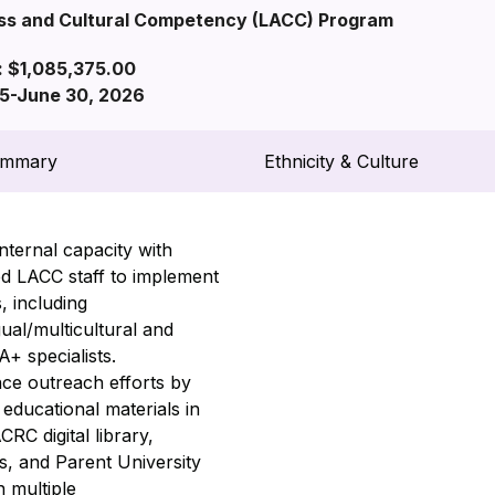
s and Cultural Competency (LACC) Program
: $1,085,375.00
025-June 30, 2026
ummary
Ethnicity & Culture
internal capacity with
ed LACC staff to implement
s, including
gual/multicultural and
+ specialists.
ce outreach efforts by
 educational materials in
RC digital library,
s, and Parent University
n multiple