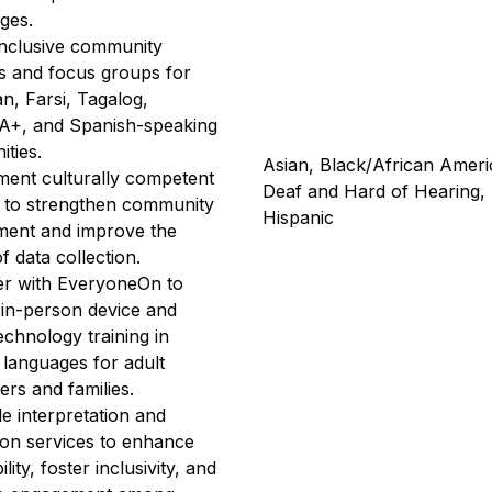
ges.
inclusive community
s and focus groups for
n, Farsi, Tagalog,
+, and Spanish-speaking
ties.
Asian, Black/African Ameri
ment culturally competent
Deaf and Hard of Hearing,
 to strengthen community
Hispanic
ent and improve the
of data collection.
er with EveryoneOn to
 in-person device and
echnology training in
 languages for adult
rs and families.
e interpretation and
tion services to enhance
ility, foster inclusivity, and