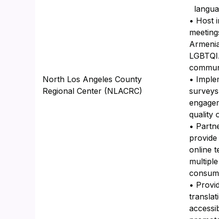
langua
• Host 
meeting
Armenia
LGBTQIA
communi
North Los Angeles County
• Imple
Regional Center (NLACRC)
surveys
engagem
quality 
• Partn
provide
online t
multiple
consume
• Provid
transla
accessib