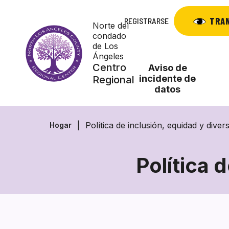
Saltar
al
TRA
REGISTRARSE
Norte del
contenido
condado
de Los
Ángeles
Centro
Aviso de
incidente de
Regional
datos
Política de inclusión, equidad y diver
Hogar
Política 