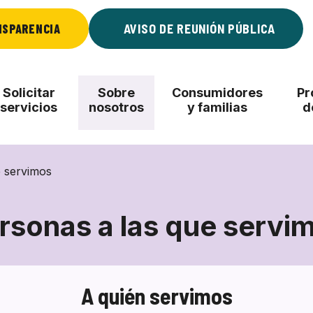
NSPARENCIA
AVISO DE REUNIÓN PÚBLICA
Solicitar
Sobre
Consumidores
Pr
servicios
nosotros
y familias
d
e servimos
rsonas a las que servi
Personas
a
las
A quién servimos