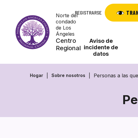
Saltar
al
TRA
REGISTRARSE
Norte del
contenido
condado
de Los
Ángeles
Centro
Aviso de
incidente de
Regional
datos
Personas a las qu
Hogar
Sobre nosotros
Pe