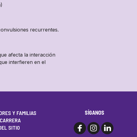
a)
 convulsiones recurrentes.
ue afecta la interacción
e interfieren en el
SÍGANOS
RES Y FAMILIAS
 CARRERA
EL SITIO