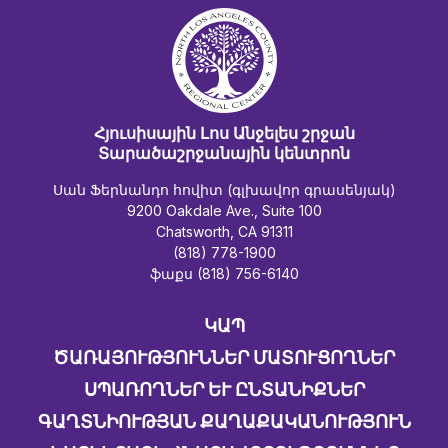
Հյուսիսային Լոս Անջելես շրջան
Տարածաշրջանային կենտրոն
Սան Ֆերնանդո հովիտ (գլխավոր գրասենյակ)
9200 Oakdale Ave., Suite 100
Chatsworth, CA 91311
(818) 778-1900
ֆաքս (818) 756-6140
ԿԱՊ
ԾԱՌԱՅՈՒԹՅՈՒՆՆԵՐ ՄԱՏՈՒՑՈՂՆԵՐ
ՍՊԱՌՈՂՆԵՐ ԵՒ ԸՆՏԱՆԻՔՆԵՐ
ԳԱՂՏՆԻՈՒԹՅԱՆ ՔԱՂԱՔԱԿԱՆՈՒԹՅՈՒՆ