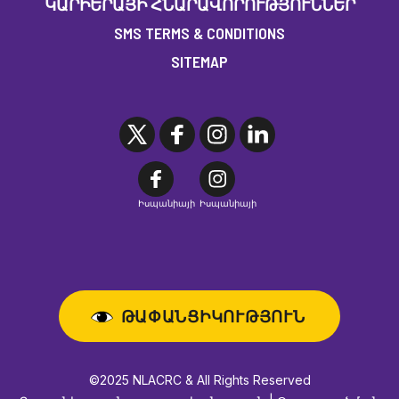
ԿԱՐԻԵՐԱՅԻ ՀՆԱՐԱՎՈՐՈՒԹՅՈՒՆՆԵՐ
SMS TERMS & CONDITIONS
SITEMAP
Իսպանիայի
Իսպանիայի
ԹԱՓԱՆՑԻԿՈՒԹՅՈՒՆ
©2025 NLACRC & All Rights Reserved