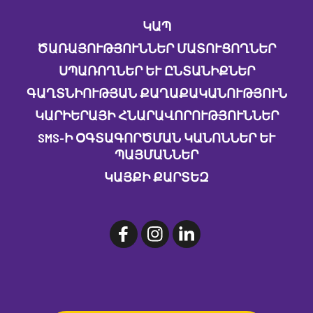
ԿԱՊ
ԾԱՌԱՅՈՒԹՅՈՒՆՆԵՐ ՄԱՏՈՒՑՈՂՆԵՐ
ՍՊԱՌՈՂՆԵՐ ԵՒ ԸՆՏԱՆԻՔՆԵՐ
ԳԱՂՏՆԻՈՒԹՅԱՆ ՔԱՂԱՔԱԿԱՆՈՒԹՅՈՒՆ
ԿԱՐԻԵՐԱՅԻ ՀՆԱՐԱՎՈՐՈՒԹՅՈՒՆՆԵՐ
SMS-Ի ՕԳՏԱԳՈՐԾՄԱՆ ԿԱՆՈՆՆԵՐ ԵՒ Պ
ԱՅՄԱՆՆԵՐ
ԿԱՅՔԻ ՔԱՐՏԵԶ