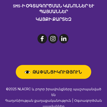
SMS-Ի ՕԳՏԱԳՈՐԾՄԱՆ ԿԱՆՈՆՆԵՐ ԵՒ Պ
ԱՅՄԱՆՆԵՐ
ԿԱՅՔԻ ՔԱՐՏԵԶ
ԹԱՓԱՆՑԻԿՈՒԹՅՈՒՆ
©2025 NLACRC և բոլոր իրավունքները պաշտպանված
են
Գաղտնիության քաղաքականություն | Օգտագործման
պայմաններ