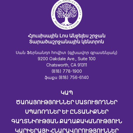
Հյուսիսային Լոս Անջելես շրջան
Տարածաշրջանային կենտրոն
Սան Ֆերնանդո հովիտ (գլխավոր գրասենյակ)
9200 Oakdale Ave., Suite 100
Chatsworth, CA 91311
(818) 778-1900
ֆաքս (818) 756-6140
ԿԱՊ
ԾԱՌԱՅՈՒԹՅՈՒՆՆԵՐ ՄԱՏՈՒՑՈՂՆԵՐ
ՍՊԱՌՈՂՆԵՐ ԵՒ ԸՆՏԱՆԻՔՆԵՐ
ԳԱՂՏՆԻՈՒԹՅԱՆ ՔԱՂԱՔԱԿԱՆՈՒԹՅՈՒՆ
ԿԱՐԻԵՐԱՅԻ ՀՆԱՐԱՎՈՐՈՒԹՅՈՒՆՆԵՐ