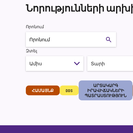
Նորությունների արխ
Որոնում
Որոնում
Զտել
ԱՐՏԱԿԱՐԳ
ՀԱՄԱՅՆՔ
DDS
ԻՐԱՎԻՃԱԿՆԵՐԻ
ՊԱՏՐԱՍՏՈՒԹՅՈՒՆ