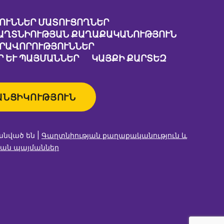
ՈՒՆՆԵՐ ՄԱՏՈՒՑՈՂՆԵՐ
ԱՂՏՆԻՈՒԹՅԱՆ ՔԱՂԱՔԱԿԱՆՈՒԹՅՈՒՆ
ԱՐԱՎՈՐՈՒԹՅՈՒՆՆԵՐ
 ԵՒ ՊԱՅՄԱՆՆԵՐ
ԿԱՅՔԻ ՔԱՐՏԵԶ
ԱՆՑԻԿՈՒԹՅՈՒՆ
անված են |
Գաղտնիության քաղաքականություն և
ան պայմաններ