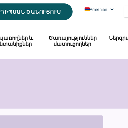
Armenian
ՆԴԻՊՄԱՆ ԾԱՆՈՒՑՈՒՄ
պառողներ և
Ծառայություններ
Ներգր
նտանիքներ
մատուցողներ
ր