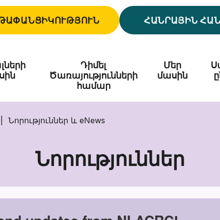
ԹԱՓԱՆՑԻԿՈՒԹՅՈՒՆ
ՀԱՆՐԱՅԻՆ ՀԱ
լների
Դիմել
Մեր
Ս
սին
Ծառայությունների
մասին
ը
համար
Նորություններ և eNews
Նորություններ
Նորություննե