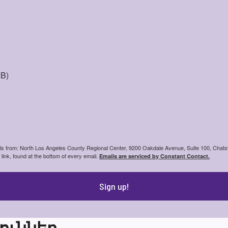
IB)
ails from: North Los Angeles County Regional Center, 9200 Oakdale Avenue, Suite 100, Chats
ink, found at the bottom of every email.
Emails are serviced by Constant Contact.
Sign up!
ուններ