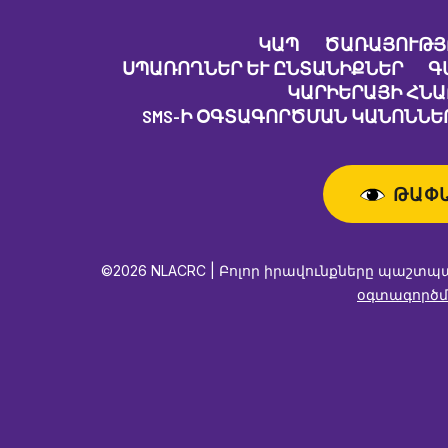
ԿԱՊ
ԾԱՌԱՅՈՒԹՅ
ՍՊԱՌՈՂՆԵՐ ԵՒ ԸՆՏԱՆԻՔՆԵՐ
Գ
ԿԱՐԻԵՐԱՅԻ ՀՆ
SMS-Ի ՕԳՏԱԳՈՐԾՄԱՆ ԿԱՆՈՆՆԵՐ
ԹԱՓ
©2026 NLACRC | Բոլոր իրավունքները պաշտպ
օգտագործմ