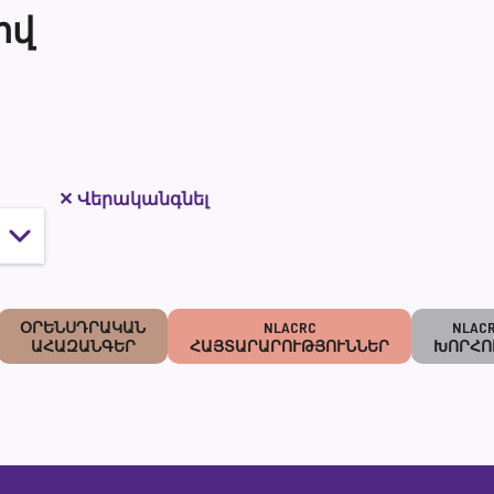
իվ
✕
Վերականգնել
ՕՐԵՆՍԴՐԱԿԱՆ
NLACRC
NLAC
ԱՀԱԶԱՆԳԵՐ
ՀԱՅՏԱՐԱՐՈՒԹՅՈՒՆՆԵՐ
ԽՈՐՀՈ