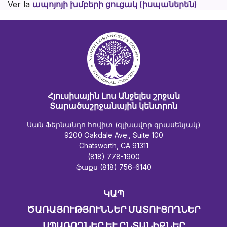
Ver la
ապոյոյի խմբերի ցուցակ (իսպաներեն)
Հյուսիսային Լոս Անջելես շրջան
Տարածաշրջանային կենտրոն
Սան Ֆերնանդո հովիտ (գլխավոր գրասենյակ)
9200 Oakdale Ave., Suite 100
Chatsworth, CA 91311
(818) 778-1900
ֆաքս (818) 756-6140
ԿԱՊ
ԾԱՌԱՅՈՒԹՅՈՒՆՆԵՐ ՄԱՏՈՒՑՈՂՆԵՐ
ՍՊԱՌՈՂՆԵՐ ԵՒ ԸՆՏԱՆԻՔՆԵՐ