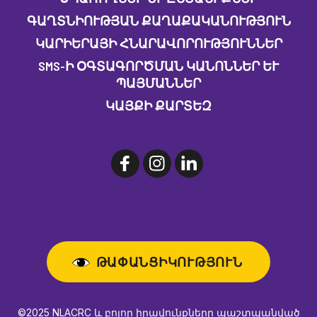
ԳԱՂՏՆԻՈՒԹՅԱՆ ՔԱՂԱՔԱԿԱՆՈՒԹՅՈՒՆ
ԿԱՐԻԵՐԱՅԻ ՀՆԱՐԱՎՈՐՈՒԹՅՈՒՆՆԵՐ
SMS-Ի ՕԳՏԱԳՈՐԾՄԱՆ ԿԱՆՈՆՆԵՐ ԵՒ Պ
ԱՅՄԱՆՆԵՐ
ԿԱՅՔԻ ՔԱՐՏԵԶ
ԹԱՓԱՆՑԻԿՈՒԹՅՈՒՆ
©2025 NLACRC և բոլոր իրավունքները պաշտպանված