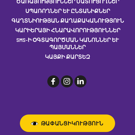
ԾԱՌԱՅՈՒԹՅՈՒՆՆԵՐ ՄԱՏՈՒՑՈՂՆԵՐ
ՍՊԱՌՈՂՆԵՐ ԵՒ ԸՆՏԱՆԻՔՆԵՐ
ԳԱՂՏՆԻՈՒԹՅԱՆ ՔԱՂԱՔԱԿԱՆՈՒԹՅՈՒՆ
ԿԱՐԻԵՐԱՅԻ ՀՆԱՐԱՎՈՐՈՒԹՅՈՒՆՆԵՐ
SMS-Ի ՕԳՏԱԳՈՐԾՄԱՆ ԿԱՆՈՆՆԵՐ ԵՒ Պ
ԱՅՄԱՆՆԵՐ
ԿԱՅՔԻ ՔԱՐՏԵԶ
ԹԱՓԱՆՑԻԿՈՒԹՅՈՒՆ