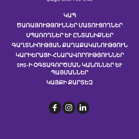
ԿԱՊ
ԾԱՌԱՅՈՒԹՅՈՒՆՆԵՐ ՄԱՏՈՒՑՈՂՆԵՐ
ՍՊԱՌՈՂՆԵՐ ԵՒ ԸՆՏԱՆԻՔՆԵՐ
ԳԱՂՏՆԻՈՒԹՅԱՆ ՔԱՂԱՔԱԿԱՆՈՒԹՅՈՒՆ
ԿԱՐԻԵՐԱՅԻ ՀՆԱՐԱՎՈՐՈՒԹՅՈՒՆՆԵՐ
SMS-Ի ՕԳՏԱԳՈՐԾՄԱՆ ԿԱՆՈՆՆԵՐ ԵՒ Պ
ԱՅՄԱՆՆԵՐ
ԿԱՅՔԻ ՔԱՐՏԵԶ