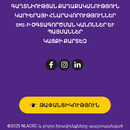
ԳԱՂՏՆԻՈՒԹՅԱՆ ՔԱՂԱՔԱԿԱՆՈՒԹՅՈՒՆ
ԿԱՐԻԵՐԱՅԻ ՀՆԱՐԱՎՈՐՈՒԹՅՈՒՆՆԵՐ
SMS-Ի ՕԳՏԱԳՈՐԾՄԱՆ ԿԱՆՈՆՆԵՐ ԵՒ Պ
ԱՅՄԱՆՆԵՐ
ԿԱՅՔԻ ՔԱՐՏԵԶ
ԹԱՓԱՆՑԻԿՈՒԹՅՈՒՆ
©2025 NLACRC և բոլոր իրավունքները պաշտպանված