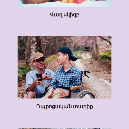
Վաղ սկիզբ
Դպրոցական տարիք