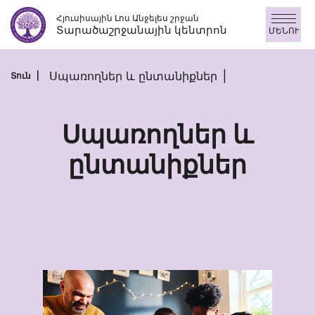
Անցնել
Հյուսիսային Լոս Անջելես շրջան
բովանդակությանը
Տարածաշրջանային կենտրոն
ՄԵՆՈՒ
Սպառողներ և ընտանիքներ
Տուն
Սպառողներ և
ընտանիքներ
Սպառողներ
և
ընտանիքներ