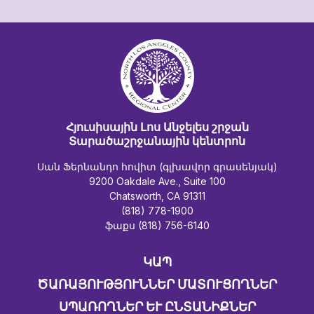
Հյուսիսային Լոս Անջելես շրջան
Տարածաշրջանային կենտրոն
Սան Ֆերնանդո հովիտ (գլխավոր գրասենյակ)
9200 Oakdale Ave., Suite 100
Chatsworth, CA 91311
(818) 778-1900
ֆաքս (818) 756-6140
ԿԱՊ
ԾԱՌԱՅՈՒԹՅՈՒՆՆԵՐ ՄԱՏՈՒՑՈՂՆԵՐ
ՍՊԱՌՈՂՆԵՐ ԵՒ ԸՆՏԱՆԻՔՆԵՐ