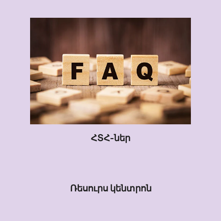
ՀՏՀ-ներ
Ռեսուրս կենտրոն