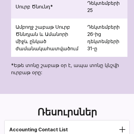
Դեկտեմբերի
Սուրբ Ծնունդ*
1
25
Ամբողջ շաբաթ Սուրբ
Դեկտեմբերի
Ծննդյան և Ամանորի
26-ից
4
միջև ընկած
դեկտեմբերի
ժամանակահատվածում
31-ը
*Եթե տոնը շաբաթ օր է, ապա տոնը կնշվի
ուրբաթ օրը:
Ռեսուրսներ
Accounting Contact List
Section heading