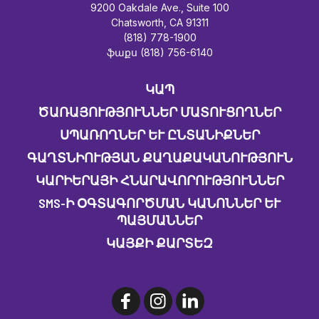
9200 Oakdale Ave., Suite 100
Chatsworth, CA 91311
(818) 778-1900
ֆաքս (818) 756-6140
ԿԱՊ
ԾԱՌԱՅՈՒԹՅՈՒՆՆԵՐ ՄԱՏՈՒՑՈՂՆԵՐ
ՍՊԱՌՈՂՆԵՐ ԵՒ ԸՆՏԱՆԻՔՆԵՐ
ԳԱՂՏՆԻՈՒԹՅԱՆ ՔԱՂԱՔԱԿԱՆՈՒԹՅՈՒՆ
ԿԱՐԻԵՐԱՅԻ ՀՆԱՐԱՎՈՐՈՒԹՅՈՒՆՆԵՐ
SMS-Ի ՕԳՏԱԳՈՐԾՄԱՆ ԿԱՆՈՆՆԵՐ ԵՒ Պ
ԱՅՄԱՆՆԵՐ
ԿԱՅՔԻ ՔԱՐՏԵԶ