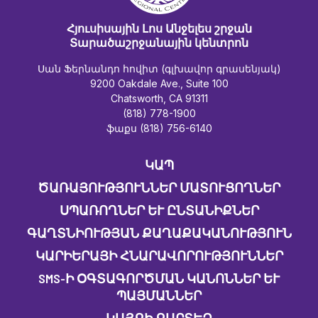
Հյուսիսային Լոս Անջելես շրջան
Տարածաշրջանային կենտրոն
Սան Ֆերնանդո հովիտ (գլխավոր գրասենյակ)
9200 Oakdale Ave., Suite 100
Chatsworth, CA 91311
(818) 778-1900
ֆաքս (818) 756-6140
ԿԱՊ
ԾԱՌԱՅՈՒԹՅՈՒՆՆԵՐ ՄԱՏՈՒՑՈՂՆԵՐ
ՍՊԱՌՈՂՆԵՐ ԵՒ ԸՆՏԱՆԻՔՆԵՐ
ԳԱՂՏՆԻՈՒԹՅԱՆ ՔԱՂԱՔԱԿԱՆՈՒԹՅՈՒՆ
ԿԱՐԻԵՐԱՅԻ ՀՆԱՐԱՎՈՐՈՒԹՅՈՒՆՆԵՐ
SMS-Ի ՕԳՏԱԳՈՐԾՄԱՆ ԿԱՆՈՆՆԵՐ ԵՒ Պ
ԱՅՄԱՆՆԵՐ
ԿԱՅՔԻ ՔԱՐՏԵԶ