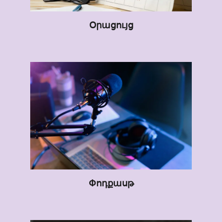
Օրացույց
Փոդքասթ