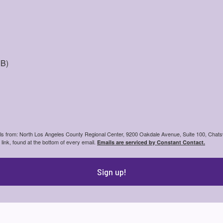
IB)
ails from: North Los Angeles County Regional Center, 9200 Oakdale Avenue, Suite 100, Chats
ink, found at the bottom of every email.
Emails are serviced by Constant Contact.
Sign up!