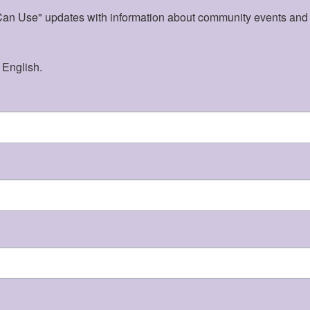
n Use" updates with information about community events and acti
 English.