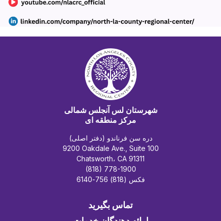
شهرستان لس آنجلس شمالی
مرکز منطقه ای
دره سن فرناندو (دفتر اصلی)
9200 Oakdale Ave., Suite 100
Chatsworth، CA 91311
(818) 778-1900
فکس (818) 756-6140
تماس بگیرید
ارائه دهندگان خدمات