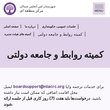
پرش
شهرستان لس آنجلس شمالی
به
مرکز منطقه ای
MENU
محتوا
جلسات عمومی، حکومتداری
درباره ما
صفحه اصلی
کمیته روابط و جامعه دولتی
کمیته های هیئت مدیره
کمیته روابط و جامعه دولتی
کمیته
روابط
و
جامعه
برای خدمات ترجمه و/یا
boardsupport@nlacrc.org
ایمیل
محل اقامت اضافی که ممکن است نیاز داشته
دولتی
باشید.
درخواست‌ها باید هفت (7) روز کاری قبل از جلسه ارائه
شوند.