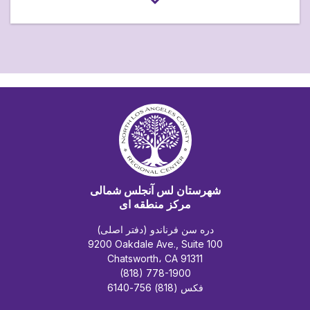
شهرستان لس آنجلس شمالی
مرکز منطقه ای
دره سن فرناندو (دفتر اصلی)
9200 Oakdale Ave., Suite 100
Chatsworth، CA 91311
(818) 778-1900
فکس (818) 756-6140