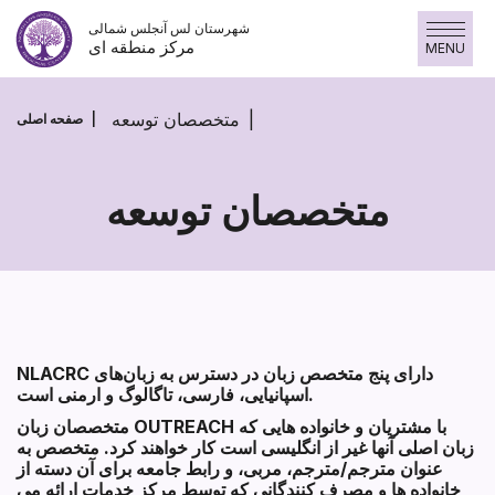
پرش
شهرستان لس آنجلس شمالی
به
مرکز منطقه ای
MENU
محتوا
متخصصان توسعه
صفحه اصلی
متخصصان توسعه
متخصصان
توسعه
Section heading
NLACRC دارای پنج متخصص زبان در دسترس به زبان‌های
Section heading
اسپانیایی، فارسی، تاگالوگ و ارمنی است.
متخصصان زبان OUTREACH با مشتریان و خانواده هایی که
زبان اصلی آنها غیر از انگلیسی است کار خواهند کرد. متخصص به
عنوان مترجم/مترجم، مربی، و رابط جامعه برای آن دسته از
خانواده ها و مصرف کنندگانی که توسط مرکز خدمات ارائه می