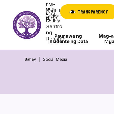
Laktawan
MAG-
ang
SIGN
North Los
TRANSPARENCY
UP SA
nilalaman
Angeles
ENEWS
County
Sentro
ng
Paunawa ng
Mag-ap
Rehiyon
Insidente ng Data
Mga
Social Media
Bahay