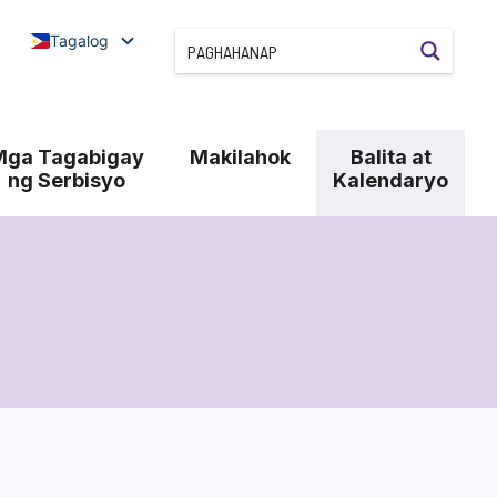
Tagalog
Mga Tagabigay
Makilahok
Balita at
ng Serbisyo
Kalendaryo