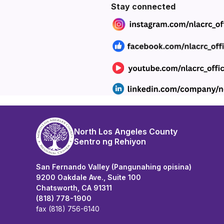
Section heading
SECTION HEADING
Section heading
Stay connected
North Los Angeles County
Sentro ng Rehiyon
San Fernando Valley (Pangunahing opisina)
9200 Oakdale Ave., Suite 100
Chatsworth, CA 91311
(818) 778-1900
fax (818) 756-6140