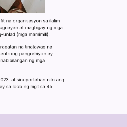
t na organisasyon sa ilalim
-ugnayan at magbigay ng mga
-unlad (mga mamimili).
arapatan na tinatawag na
 sentrong pangrehiyon ay
nabibilangan ng mga
023, at sinuportahan nito ang
y sa loob ng higit sa 45