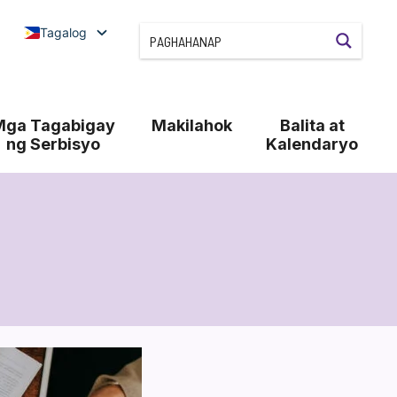
Tagalog
Mga Tagabigay
Makilahok
Balita at
ng Serbisyo
Kalendaryo