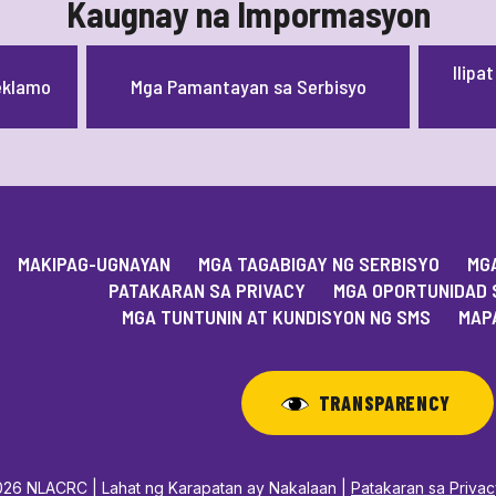
Kaugnay na Impormasyon
Ilipa
eklamo
Mga Pamantayan sa Serbisyo
MAKIPAG-UGNAYAN
MGA TAGABIGAY NG SERBISYO
MGA
PATAKARAN SA PRIVACY
MGA OPORTUNIDAD 
MGA TUNTUNIN AT KUNDISYON NG SMS
MAPA
TRANSPARENCY
26 NLACRC | Lahat ng Karapatan ay Nakalaan |
Patakaran sa Priva