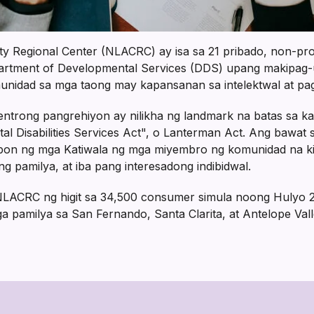
 Regional Center (NLACRC) ay isa sa 21 pribado, non-profi
epartment of Developmental Services (DDS) upang makipag
unidad sa mga taong may kapansanan sa intelektwal at pag
entrong pangrehiyon ay nilikha ng landmark na batas sa k
 Disabilities Services Act", o Lanterman Act. Ang bawat
pon ng mga Katiwala ng mga miyembro ng komunidad na ki
g pamilya, at iba pang interesadong indibidwal.
NLACRC ng higit sa 34,500 consumer simula noong Hulyo 2
 pamilya sa San Fernando, Santa Clarita, at Antelope Valle