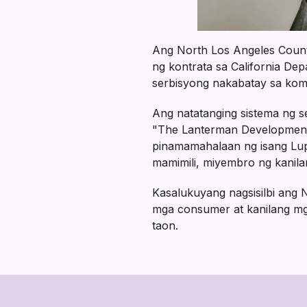
Ang North Los Angeles County
ng kontrata sa California D
serbisyong nakabatay sa kom
Ang natatanging sistema ng s
"The Lanterman Developmental
pinamamahalaan ng isang Lu
mamimili, miyembro ng kanilan
Kasalukuyang nagsisilbi ang 
mga consumer at kanilang mga
taon.