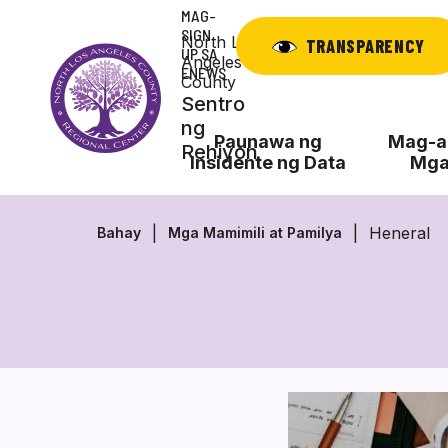
Laktawan
MAG-
ang
SIGN
North Los
TRANSPARENCY
UP SA
nilalaman
Angeles
ENEWS
County
Sentro
ng
Paunawa ng
Mag-ap
Rehiyon
Insidente ng Data
Mga
Heneral
Bahay
Mga Mamimili at Pamilya