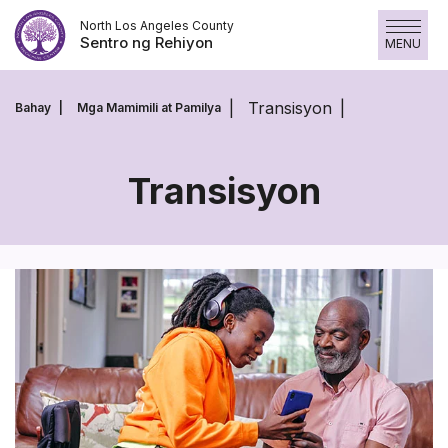
Skip
North Los Angeles County
to
Sentro ng Rehiyon
MENU
content
Transisyon
Bahay
Mga Mamimili at Pamilya
Transisyon
Transisyon