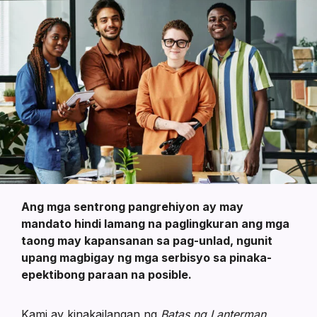
Mga
Consumer
at
Pamilya
Ang mga sentrong pangrehiyon ay may
mandato hindi lamang na paglingkuran ang mga
taong may kapansanan sa pag-unlad, ngunit
upang magbigay ng mga serbisyo sa pinaka-
epektibong paraan na posible.
Kami ay kinakailangan ng
Batas ng Lanterman