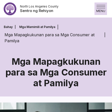
Laktawan
North Los Angeles County
ang
Sentro ng Rehiyon
MENU
nilalaman
Bahay
Mga Mamimili at Pamilya
Mga Mapagkukunan para sa Mga Consumer at
Pamilya
Mga Mapagkukunan
para sa Mga Consumer
Mga
at Pamilya
Mapagkukunan
para
sa