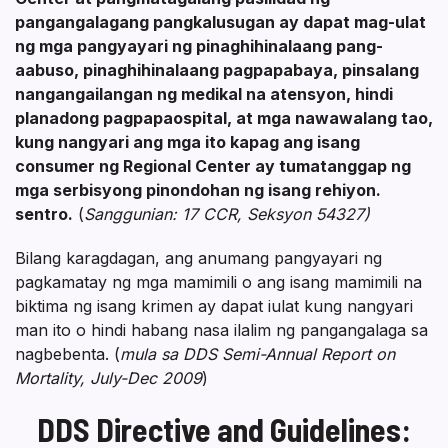
uulat
pangangalagang pangkalusugan ay dapat mag-ulat
para
ng mga pangyayari ng pinaghihinalaang pang-
aabuso, pinaghihinalaang pagpapabaya, pinsalang
sa
nangangailangan ng medikal na atensyon, hindi
planadong pagpapaospital, at mga nawawalang tao,
Mga
kung nangyari ang mga ito kapag ang isang
Tagabigay
consumer ng Regional Center ay tumatanggap ng
mga serbisyong pinondohan ng isang rehiyon.
ng
sentro.
(
Sanggunian: 17 CCR, Seksyon 54327)
Serbisyo
Bilang karagdagan, ang anumang pangyayari ng
pagkamatay ng mga mamimili o ang isang mamimili na
biktima ng isang krimen ay dapat iulat kung nangyari
man ito o hindi habang nasa ilalim ng pangangalaga sa
nagbebenta. (
mula sa DDS Semi-Annual Report on
Mortality, July-Dec 2009
)
DDS Directive and Guidelines: