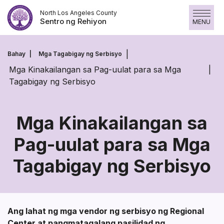
Laktawan
North Los Angeles County
ang
Sentro ng Rehiyon
MENU
nilalaman
Bahay
Mga Tagabigay ng Serbisyo
Mga Kinakailangan sa Pag-uulat para sa Mga
Tagabigay ng Serbisyo
Mga Kinakailangan sa
Pag-uulat para sa Mga
Mga
Tagabigay ng Serbisyo
Kinakailangan
sa
Pag-
Ang lahat ng mga vendor ng serbisyo ng Regional
Center at pangmatagalang pasilidad ng