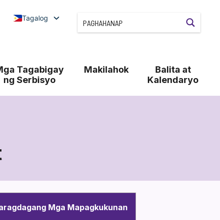
Tagalog
Mga Tagabigay
Makilahok
Balita at
ng Serbisyo
Kalendaryo
t
aragdagang Mga Mapagkukunan