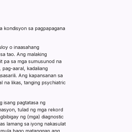
ga kondisyon sa pagpapagana
uloy o inaasahang
sa tao. Ang malaking
git pa sa mga sumusunod na
 pag-aaral, kadaliang
sasarili. Ang kapansanan sa
na likas, tanging psychiatric
 isang pagtatasa ng
masyon, tulad ng mga rekord
gbibigay ng (mga) diagnostic
bas lamang sa iyong nakasulat
simula bago matanggap ang