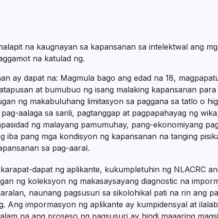
lapit na kaugnayan sa kapansanan sa intelektwal ang m
aggamot na katulad ng.
nan ay dapat na: Magmula bago ang edad na 18, magpapat
tapusan at bumubuo ng isang malaking kapansanan para 
an ng makabuluhang limitasyon sa paggana sa tatlo o hi
 pag-aalaga sa sarili, pagtanggap at pagpapahayag ng wika,
, kapasidad ng malayang pamumuhay, pang-ekonomiyang pag
g iba pang mga kondisyon ng kapansanan na tanging pisikal 
kapansanan sa pag-aaral.
karapat-dapat ng aplikante, kukumpletuhin ng NLACRC ang
ngan ng koleksyon ng makasaysayang diagnostic na impor
ralan, naunang pagsusuri sa sikolohikal pati na rin ang pa
ig. Ang impormasyon ng aplikante ay kumpidensyal at ilala
paalam na ang proseso ng pagsusuri ay hindi maaaring mag