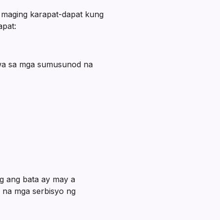
maging karapat-dapat kung
apat:
awa sa mga sumusunod na
ng ang bata ay may a
 na mga serbisyo ng