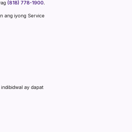
awag
(818) 778-1900
.
n ang iyong Service
indibidwal ay dapat