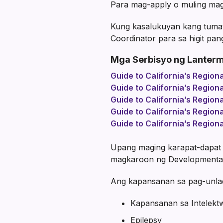
Para mag-apply o muling mag
Kung kasalukuyan kang tumat
Coordinator para sa higit pa
Mga Serbisyo ng Lanter
Guide to California’s Region
Guide to California’s Region
Guide to California’s Regio
Guide to California’s Region
Guide to California’s Region
Upang maging karapat-dapat 
magkaroon ng Developmental D
Ang kapansanan sa pag-unlad
Kapansanan sa Intelekt
Epilepsy