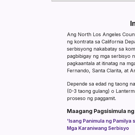
I
Ang North Los Angeles County
ng kontrata sa California D
serbisyong nakabatay sa komu
pagbibigay ng mga serbisyo n
pagkaantala at itinatag na m
Fernando, Santa Clarita, at An
Depende sa edad ng taong na
(0-3 taong gulang) o Lanterm
proseso ng paggamit.
Maagang Pagsisimula ng
'Isang Panimula ng Pamilya 
Mga Karaniwang Serbisyo