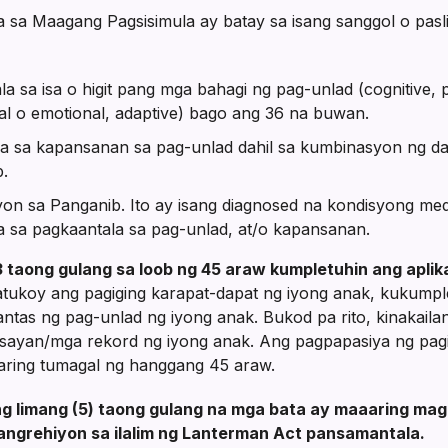
 sa Maagang Pagsisimula ay batay sa isang sanggol o pasli
 sa isa o higit pang mga bahagi ng pag-unlad (cognitive, 
ial o emotional, adaptive) bago ang 36 na buwan.
a sa kapansanan sa pag-unlad dahil sa kumbinasyon ng da
.
syon sa Panganib. Ito ay isang diagnosed na kondisyong me
ta sa pagkaantala sa pag-unlad, at/o kapansanan.
3 taong gulang sa loob ng 45 araw kumpletuhin ang apli
ukoy ang pagiging karapat-dapat ng iyong anak, kukumpl
ntas ng pag-unlad ng iyong anak. Bukod pa rito, kinakaila
ysayan/mga rekord ng iyong anak. Ang pagpapasiya ng pagi
ring tumagal ng hanggang 45 araw.
limang (5) taong gulang na mga bata ay maaaring mag
angrehiyon sa ilalim ng Lanterman Act
pansamantala
.