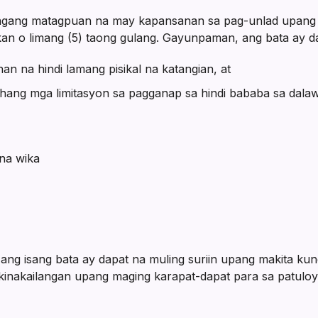
ngang matagpuan na may kapansanan sa pag-unlad upang 
an o limang (5) taong gulang. Gayunpaman, ang bata ay d
 na hindi lamang pisikal na katangian, at
ang mga limitasyon sa pagganap sa hindi bababa sa dal
 na wika
 ang isang bata ay dapat na muling suriin upang makita ku
kinakailangan upang maging karapat-dapat para sa patuloy