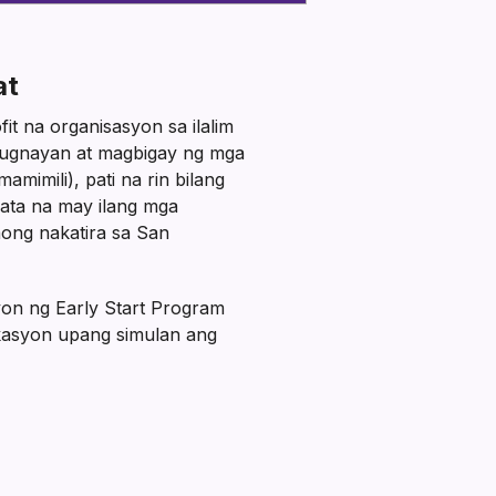
at
t na organisasyon sa ilalim
-ugnayan at magbigay ng mga
imili), pati na rin bilang
bata na may ilang mga
aong nakatira sa San
on ng Early Start Program
likasyon upang simulan ang