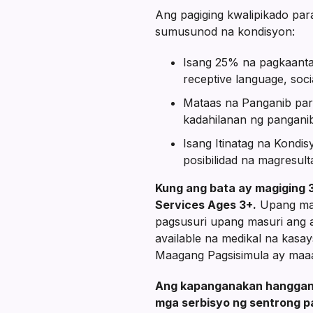
Ang pagiging kwalipikado para
sumusunod na kondisyon:
Isang 25% na pagkaantala
receptive language, soc
Mataas na Panganib par
kadahilanan ng panganib
Isang Itinatag na Kondi
posibilidad na magresul
Kung ang bata ay magiging 
Services Ages 3+.
Upang mat
pagsusuri upang masuri ang a
available na medikal na kasa
Maagang Pagsisimula ay maaa
Ang kapanganakan hanggang 
mga serbisyo ng sentrong p