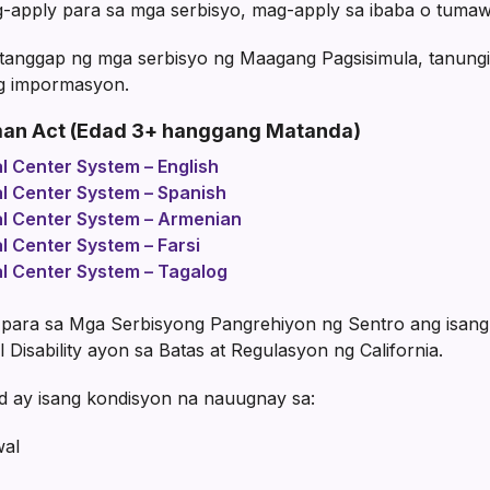
-apply para sa mga serbisyo, mag-apply sa ibaba o tum
anggap ng mga serbisyo ng Maagang Pagsisimula, tanungi
ng impormasyon.
man Act (Edad 3+ hanggang Matanda)
al Center System – English
al Center System – Spanish
nal Center System – Armenian
al Center System – Farsi
al Center System – Tagalog
para sa Mga Serbisyong Pangrehiyon ng Sentro ang isang 
isability ayon sa Batas at Regulasyon ng California.
 ay isang kondisyon na nauugnay sa:
wal