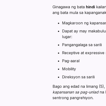
Ginagawa ng bata
hindi
kaila
ang bata mula sa kapanganak
Magkaroon ng kapansanan
Dapat ay may makabuluh
lugar:
Pangangalaga sa sarili
Receptive at expressive
Pag-aaral
Mobility
Direksyon sa sarili
Bago ang edad na limang (5),
kapansanan sa pag-unlad
na 
sentrong pangrehiyon.