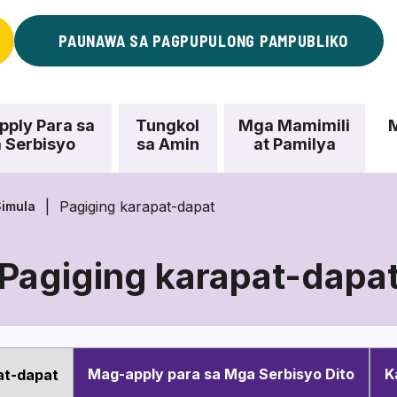
PAUNAWA SA PAGPUPULONG PAMPUBLIKO
ply Para sa
Tungkol
Mga Mamimili
 Serbisyo
sa Amin
at Pamilya
Pagiging karapat-dapat
imula
Pagiging karapat-dapa
Pagiging
karapat-
dapat
Mag-apply para sa Mga Serbisyo Dito
K
at-dapat