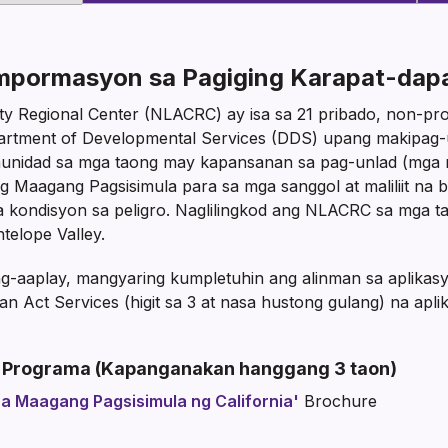
mpormasyon sa Pagiging Karapat-dap
 Regional Center (NLACRC) ay isa sa 21 pribado, non-profi
epartment of Developmental Services (DDS) upang makipag
nidad sa mga taong may kapansanan sa pag-unlad (mga mam
g Maagang Pagsisimula para sa mga sanggol at maliliit na 
ga kondisyon sa peligro. Naglilingkod ang NLACRC sa mga t
telope Valley.
g-aaplay, mangyaring kumpletuhin ang alinman sa aplikasy
an Act Services (higit sa 3 at nasa hustong gulang) na ap
 Programa (Kapanganakan hanggang 3 taon)
sa Maagang Pagsisimula ng California'
Brochure