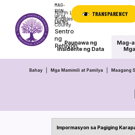
Laktawan
MAG-
ang
SIGN
North Los
TRANSPARENCY
UP SA
nilalaman
Angeles
ENEWS
County
Sentro
ng
Paunawa ng
Mag-ap
Rehiyon
Insidente ng Data
Mga
Bahay
Mga Mamimili at Pamilya
Maagang S
Impormasyon sa Pagiging Karap