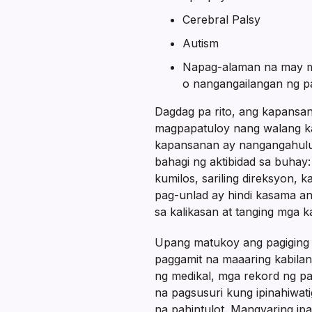
Cerebral Palsy
Autism
Napag-alaman na may ma
o nangangailangan ng p
Dagdag pa rito, ang kapansa
magpapatuloy nang walang ka
kapansanan ay nangangahulug
bahagi ng aktibidad sa buhay:
kumilos, sariling direksyon
pag-unlad ay hindi kasama an
sa kalikasan at tanging mga 
Upang matukoy ang pagiging 
paggamit na maaaring kabila
ng medikal, mga rekord ng paa
na pagsusuri kung ipinahiwat
na pahintulot. Mangyaring i