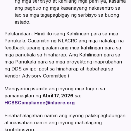
ng mga serbisyo at kanilang mga pamilya, kasama
ang pagbuo ng mga kasanayang nakasentro sa
tao sa mga tagapagbigay ng serbisyo sa buong
estado.
Pakitandaan: Hindi ito isang Kahilingan para sa mga
Panukala. Gagamitin ng NLACRC ang mga nakalap na
feedback upang ipaalam ang mga kahilingan para sa
mga panukala sa hinaharap. Ang Kahilingan para sa
mga Panukala para sa mga proyektong inaprubahan
ng DDS ay ipo-post sa hinaharap at ibabahagi sa
Vendor Advisory Committee.)
Mangyaring isumite ang inyong mga tugon sa
pamamagitan ng
Abril 17, 2026
sa:
HCBSCompliance@nlacrc.org
Pinahahalagahan namin ang inyong pakikipagtulungan
at inaasahan namin ang inyong mahalagang
kontribusyon.