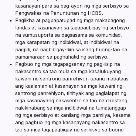
kasanayan para sa pag-ayon ng mga serbisyo sa
Pangwakas na Panuntunan ng HCBS.
Paglikha at pagpapatupad ng mga makabagong
landas at kasanayan sa tagapagbigay ng serbisyo
na sumusuporta sa pagsasama sa komunidad,
mga karapatan ng indibidwal, at indibidwal na
pagpili, na nagbibigay-diin sa isang buong-tao na
pamamaraan sa paghahatid ng serbisyo.
Pagbuo ng mga tagapagsanay ng pag-iisip na
nakasentro sa tao mula sa mga kasalukuyang
kawani ng sentrong panrehiyon upang mapataas
ang kaalaman at kasanayan sa mga kawani ng
sentrong panrehiyon, tinitiyak ang paglalapat ng
mga kasanayang nakasentro sa tao na direktang
nakikinabang sa mga indibidwal na tumatanggap
ng mga serbisyo at kanilang mga pamilya, kasama
ang pagbuo ng mga kasanayang nakasentro sa
tao sa mga tagapagbigay ng serbisyo sa buong