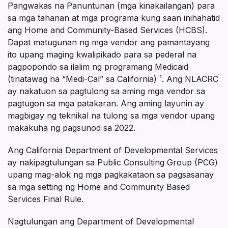
Pangwakas na Panuntunan (mga kinakailangan) para
sa mga tahanan at mga programa kung saan inihahatid
ang Home and Community-Based Services (HCBS).
Dapat matugunan ng mga vendor ang pamantayang
ito upang maging kwalipikado para sa pederal na
pagpopondo sa ilalim ng programang Medicaid
(tinatawag na “Medi-Cal” sa California) ¹. Ang NLACRC
ay nakatuon sa pagtulong sa aming mga vendor sa
pagtugon sa mga patakaran. Ang aming layunin ay
magbigay ng teknikal na tulong sa mga vendor upang
makakuha ng pagsunod sa 2022.
Ang California Department of Developmental Services
ay nakipagtulungan sa Public Consulting Group (PCG)
upang mag-alok ng mga pagkakataon sa pagsasanay
sa mga setting ng Home and Community Based
Services Final Rule.
Nagtulungan ang Department of Developmental