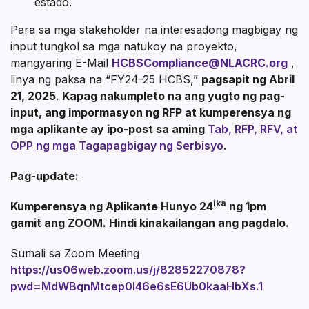
estado.
Para sa mga stakeholder na interesadong magbigay ng
input tungkol sa mga natukoy na proyekto,
mangyaring E-Mail
HCBSCompliance@NLACRC.org
,
linya ng paksa na “FY24-25 HCBS,”
pagsapit ng Abril
21, 2025
.
Kapag nakumpleto na ang yugto ng pag-
input, ang impormasyon ng RFP at kumperensya ng
mga aplikante ay ipo-post sa aming
Tab, RFP, RFV, at
OPP ng mga Tagapagbigay ng Serbisyo
.
Pag-update:
ika
Kumperensya ng Aplikante Hunyo 24
ng 1pm
gamit ang ZOOM. Hindi kinakailangan ang pagdalo.
Sumali sa Zoom Meeting
https://us06web.zoom.us/j/82852270878?
pwd=MdWBqnMtcep0I46e6sE6Ub0kaaHbXs.1