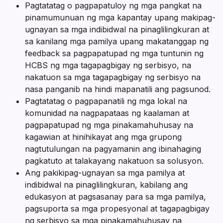
Pagtatatag o pagpapatuloy ng mga pangkat na
pinamumunuan ng mga kapantay upang makipag-
ugnayan sa mga indibidwal na pinaglilingkuran at
sa kanilang mga pamilya upang makatanggap ng
feedback sa pagpapatupad ng mga tuntunin ng
HCBS ng mga tagapagbigay ng serbisyo, na
nakatuon sa mga tagapagbigay ng serbisyo na
nasa panganib na hindi mapanatili ang pagsunod.
Pagtatatag o pagpapanatili ng mga lokal na
komunidad na nagpapataas ng kaalaman at
pagpapatupad ng mga pinakamahuhusay na
kagawian at hinihikayat ang mga grupong
nagtutulungan na pagyamanin ang ibinahaging
pagkatuto at talakayang nakatuon sa solusyon.
Ang pakikipag-ugnayan sa mga pamilya at
indibidwal na pinaglilingkuran, kabilang ang
edukasyon at pagsasanay para sa mga pamilya,
pagsuporta sa mga propesyonal at tagapagbigay
ng serbisyo sa mga pinakamahuhusay na