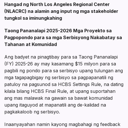
Hangad ng North Los Angeles Regional Center
(NLACRC) na alamin ang input ng mga stakeholder
tungkol sa iminungkahing
Taong Pananalapi 2025-2026 Mga Proyekto sa
Pagpopondo para sa mga Serbisyong Nakabatay sa
Tahanan at Komunidad
Ang badyet na pinagtibay para sa Taong Pananalapi
(FY) 2025-26 ay may kasamang $15 milyon para sa
pagbili ng pondo para sa serbisyo upang tulungan ang
mga tagapagbigay ng serbisyo sa pagpapanatili ng
patuloy na pagsunod sa HCBS Settings Rule, na dating
kilala bilang HCBS Final Rule, at upang suportahan
ang mas malawak na gawain sa bawat komunidad
upang itaguyod at mapanatili ang de-kalidad na
pagkakaloob ng serbisyo.
Inaanyayahan namin kayong magbahagi ng feedback