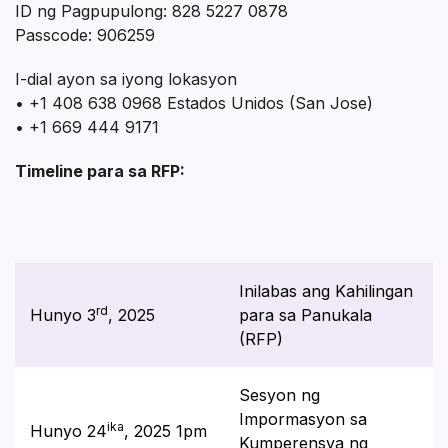
ID ng Pagpupulong: 828 5227 0878
Passcode: 906259
I-dial ayon sa iyong lokasyon
• +1 408 638 0968 Estados Unidos (San Jose)
• +1 669 444 9171
Timeline para sa RFP:
Inilabas ang Kahilingan
rd
Hunyo 3
, 2025
para sa Panukala
(RFP)
Sesyon ng
Impormasyon sa
ika
Hunyo 24
, 2025 1pm
Kumperensya ng