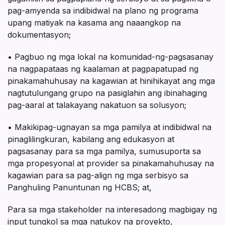
pag-amyenda sa indibidwal na plano ng programa
upang matiyak na kasama ang naaangkop na
dokumentasyon;
• Pagbuo ng mga lokal na komunidad-ng-pagsasanay
na nagpapataas ng kaalaman at pagpapatupad ng
pinakamahuhusay na kagawian at hinihikayat ang mga
nagtutulungang grupo na pasiglahin ang ibinahaging
pag-aaral at talakayang nakatuon sa solusyon;
• Makikipag-ugnayan sa mga pamilya at indibidwal na
pinaglilingkuran, kabilang ang edukasyon at
pagsasanay para sa mga pamilya, sumusuporta sa
mga propesyonal at provider sa pinakamahuhusay na
kagawian para sa pag-align ng mga serbisyo sa
Panghuling Panuntunan ng HCBS; at,
Para sa mga stakeholder na interesadong magbigay ng
input tungkol sa mga natukoy na proyekto,