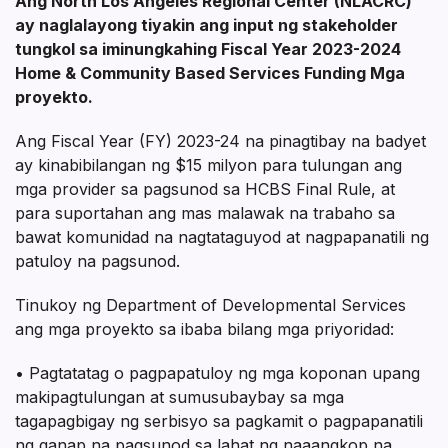
Ang North Los Angeles Regional Center (NLACRC)
ay naglalayong tiyakin ang input ng stakeholder
tungkol sa iminungkahing Fiscal Year 2023-2024
Home & Community Based Services Funding
Mga
proyekto.
Ang Fiscal Year (FY) 2023-24 na pinagtibay na badyet
ay kinabibilangan ng $15 milyon para tulungan ang
mga provider sa pagsunod sa HCBS Final Rule, at
para suportahan ang mas malawak na trabaho sa
bawat komunidad na nagtataguyod at nagpapanatili ng
patuloy na pagsunod.
Tinukoy ng Department of Developmental Services
ang mga proyekto sa ibaba bilang mga priyoridad:
• Pagtatatag o pagpapatuloy ng mga koponan upang
makipagtulungan at sumusubaybay sa mga
tagapagbigay ng serbisyo sa pagkamit o pagpapanatili
ng ganap na pagsunod sa lahat ng naaangkop na