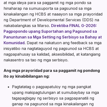
at mga ideya para sa paggamit ng mga pondo sa
hinaharap na sumusuporta sa pagsunod sa mga
kinakailangan ng HCBS at naaayon sa mga prayoridad
ng Department of Developmental Services (DDS) na
nakabalangkas sa Marso.
Direktiba FINAL G-2026:
Pagpopondo upang Suportahan ang Pagsunod sa
Panuntunan sa Mga Setting ng Serbisyo sa Bahay at
Komunidad
. Dapat na nakatuon ang feedback sa mga
inisyatibo na nagtataguyod ng pagsunod sa HCBS at
nagpapahusay sa kalidad, aksesibilidad, at katangiang
nakasentro sa tao ng mga serbisyo.
Ang mga prayoridad para sa paggamit ng pondong
ito ay kinabibilangan ng:
Pagtatatag o pagpapatuloy ng mga pangkat
upang makipagtulungan at sumubaybay sa mga
tagapagbigay ng serbisyo sa pagpapanatili ng
ganap na pagsunod sa mga kinakailangan ng