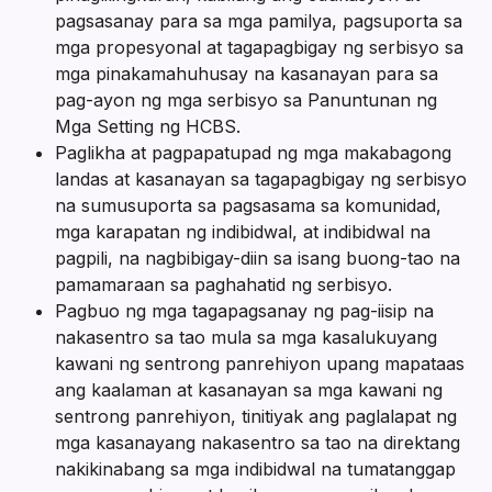
pagsasanay para sa mga pamilya, pagsuporta sa
mga propesyonal at tagapagbigay ng serbisyo sa
mga pinakamahuhusay na kasanayan para sa
pag-ayon ng mga serbisyo sa Panuntunan ng
Mga Setting ng HCBS.
Paglikha at pagpapatupad ng mga makabagong
landas at kasanayan sa tagapagbigay ng serbisyo
na sumusuporta sa pagsasama sa komunidad,
mga karapatan ng indibidwal, at indibidwal na
pagpili, na nagbibigay-diin sa isang buong-tao na
pamamaraan sa paghahatid ng serbisyo.
Pagbuo ng mga tagapagsanay ng pag-iisip na
nakasentro sa tao mula sa mga kasalukuyang
kawani ng sentrong panrehiyon upang mapataas
ang kaalaman at kasanayan sa mga kawani ng
sentrong panrehiyon, tinitiyak ang paglalapat ng
mga kasanayang nakasentro sa tao na direktang
nakikinabang sa mga indibidwal na tumatanggap