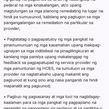
pederal na mga kinakailangan, at/o upang
magtulungan sa mga planong remediating na lugar na
hindi pa sumusunod, kabilang ang pagtugon sa mga
pangangailangan sa remediation na partikular sa
provider;
• Pagtatatag o pagpapatuloy ng mga pangkat na
pinamumunuan ng mga kasamahan upang makipag-
ugnayan sa mga indibidwal na pinaglilingkuran at
kanilang mga pamilya upang makatanggap ng
feedback sa pagpapatupad ng service provider ng
mga panuntunan ng HCBS, na tumutuon sa mga
provider na nagtatrabaho upang makamit ang
pagsunod at kung sino ang nasa panganib na hindi
mapanatili ang pagsunod;
• Pagbuo ng pagsasanay at mga tool na nagbibigay-
kaalaman para sa mga pangkat ng pagpaplano na
gagamitin sa pagpaplano ng serbisyo at sa paglikha o