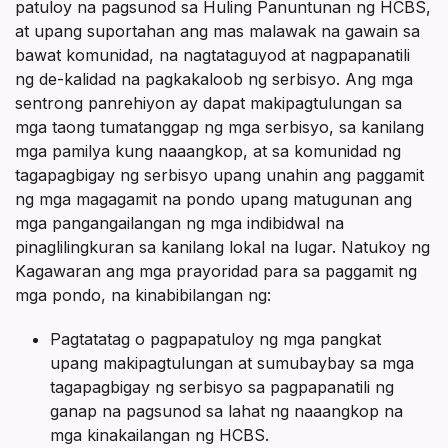
patuloy na pagsunod sa Huling Panuntunan ng HCBS,
at upang suportahan ang mas malawak na gawain sa
bawat komunidad, na nagtataguyod at nagpapanatili
ng de-kalidad na pagkakaloob ng serbisyo. Ang mga
sentrong panrehiyon ay dapat makipagtulungan sa
mga taong tumatanggap ng mga serbisyo, sa kanilang
mga pamilya kung naaangkop, at sa komunidad ng
tagapagbigay ng serbisyo upang unahin ang paggamit
ng mga magagamit na pondo upang matugunan ang
mga pangangailangan ng mga indibidwal na
pinaglilingkuran sa kanilang lokal na lugar. Natukoy ng
Kagawaran ang mga prayoridad para sa paggamit ng
mga pondo, na kinabibilangan ng:
Pagtatatag o pagpapatuloy ng mga pangkat
upang makipagtulungan at sumubaybay sa mga
tagapagbigay ng serbisyo sa pagpapanatili ng
ganap na pagsunod sa lahat ng naaangkop na
mga kinakailangan ng HCBS.