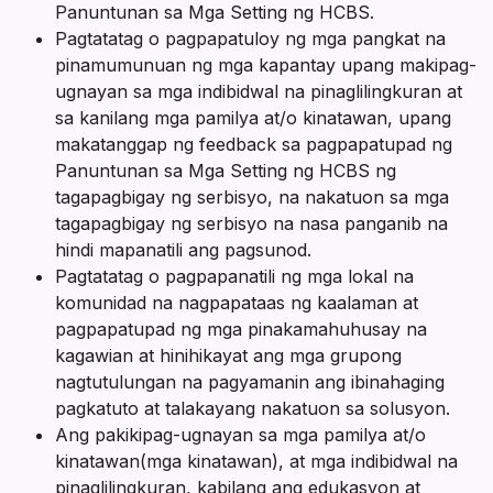
Panuntunan sa Mga Setting ng HCBS.
Pagtatatag o pagpapatuloy ng mga pangkat na
pinamumunuan ng mga kapantay upang makipag-
ugnayan sa mga indibidwal na pinaglilingkuran at
sa kanilang mga pamilya at/o kinatawan, upang
makatanggap ng feedback sa pagpapatupad ng
Panuntunan sa Mga Setting ng HCBS ng
tagapagbigay ng serbisyo, na nakatuon sa mga
tagapagbigay ng serbisyo na nasa panganib na
hindi mapanatili ang pagsunod.
Pagtatatag o pagpapanatili ng mga lokal na
komunidad na nagpapataas ng kaalaman at
pagpapatupad ng mga pinakamahuhusay na
kagawian at hinihikayat ang mga grupong
nagtutulungan na pagyamanin ang ibinahaging
pagkatuto at talakayang nakatuon sa solusyon.
Ang pakikipag-ugnayan sa mga pamilya at/o
kinatawan(mga kinatawan), at mga indibidwal na
pinaglilingkuran, kabilang ang edukasyon at