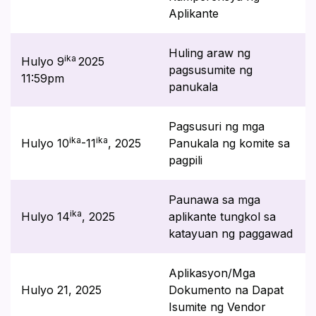
Aplikante
Huling araw ng
ika
Hulyo 9
2025
pagsusumite ng
11:59pm
panukala
Pagsusuri ng mga
ika
ika
Hulyo 10
-11
, 2025
Panukala ng komite sa
pagpili
Paunawa sa mga
ika
Hulyo 14
, 2025
aplikante tungkol sa
katayuan ng paggawad
Aplikasyon/Mga
Hulyo 21, 2025
Dokumento na Dapat
Isumite ng Vendor