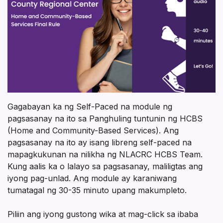
Gagabayan ka ng Self-Paced na module ng
pagsasanay na ito sa Panghuling tuntunin ng HCBS
(Home and Community-Based Services). Ang
pagsasanay na ito ay isang libreng self-paced na
mapagkukunan na nilikha ng NLACRC HCBS Team.
Kung aalis ka o lalayo sa pagsasanay, maliligtas ang
iyong pag-unlad. Ang module ay karaniwang
tumatagal ng 30-35 minuto upang makumpleto.
Piliin ang iyong gustong wika at mag-click sa ibaba