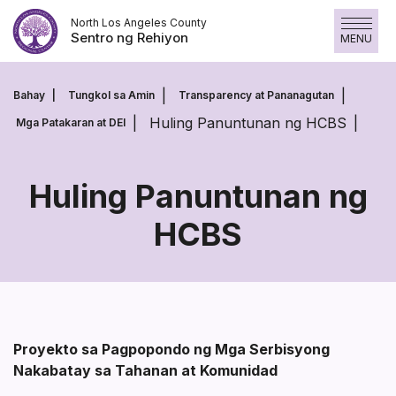
Laktawan
North Los Angeles County
ang
Sentro ng Rehiyon
MENU
nilalaman
Bahay
Tungkol sa Amin
Transparency at Pananagutan
Huling Panuntunan ng HCBS
Mga Patakaran at DEI
Huling Panuntunan ng
HCBS
Huling
Panuntunan
ng
HCBS
Proyekto sa Pagpopondo ng Mga Serbisyong
Nakabatay sa Tahanan at Komunidad