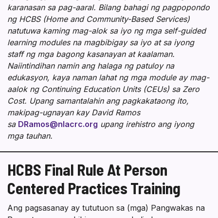
karanasan sa pag-aaral. Bilang bahagi ng pagpopondo
ng HCBS (Home and Community-Based Services)
natutuwa kaming mag-alok sa iyo ng mga self-guided
learning modules na magbibigay sa iyo at sa iyong
staff ng mga bagong kasanayan at kaalaman.
Naiintindihan namin ang halaga ng patuloy na
edukasyon, kaya naman lahat ng mga module ay mag-
aalok ng Continuing Education Units (CEUs) sa Zero
Cost. Upang samantalahin ang pagkakataong ito,
makipag-ugnayan kay David Ramos
sa
DRamos@nlacrc.org
upang irehistro ang iyong
mga tauhan.
HCBS Final Rule At Person
Centered Practices Training
Ang pagsasanay ay tututuon sa (mga) Pangwakas na