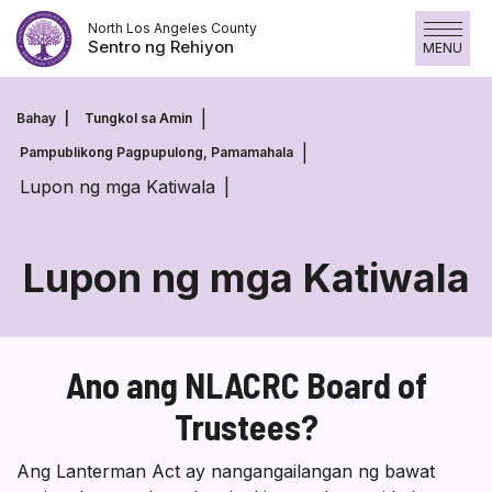
Laktawan
North Los Angeles County
ang
Sentro ng Rehiyon
MENU
nilalaman
Bahay
Tungkol sa Amin
Pampublikong Pagpupulong, Pamamahala
Lupon ng mga Katiwala
Lupon ng mga Katiwala
Lupon
ng
Ano ang NLACRC Board of
mga
Trustees?
Katiwala
Ang Lanterman Act ay nangangailangan ng bawat