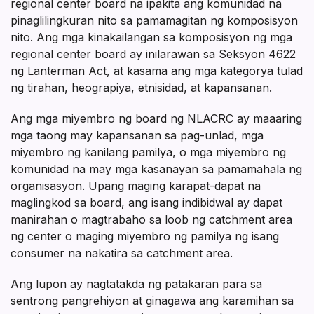
regional center board na ipakita ang komunidad na
pinaglilingkuran nito sa pamamagitan ng komposisyon
nito. Ang mga kinakailangan sa komposisyon ng mga
regional center board ay inilarawan sa Seksyon 4622
ng Lanterman Act, at kasama ang mga kategorya tulad
ng tirahan, heograpiya, etnisidad, at kapansanan.
Ang mga miyembro ng board ng NLACRC ay maaaring
mga taong may kapansanan sa pag-unlad, mga
miyembro ng kanilang pamilya, o mga miyembro ng
komunidad na may mga kasanayan sa pamamahala ng
organisasyon. Upang maging karapat-dapat na
maglingkod sa board, ang isang indibidwal ay dapat
manirahan o magtrabaho sa loob ng catchment area
ng center o maging miyembro ng pamilya ng isang
consumer na nakatira sa catchment area.
Ang lupon ay nagtatakda ng patakaran para sa
sentrong pangrehiyon at ginagawa ang karamihan sa