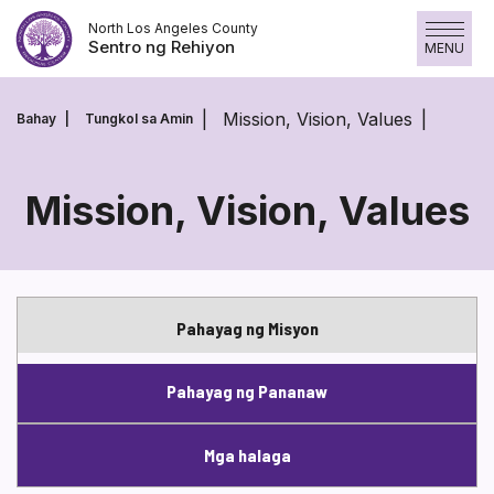
Laktawan
North Los Angeles County
ang
Sentro ng Rehiyon
MENU
nilalaman
Mission, Vision, Values
Bahay
Tungkol sa Amin
Mission, Vision, Values
Mission,
Vision,
Values
Pahayag ng Misyon
Pahayag ng Pananaw
Mga halaga