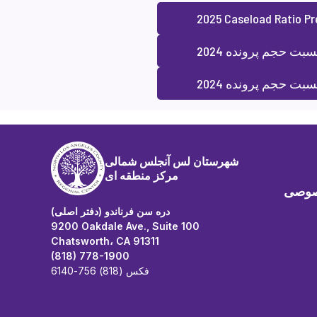
2025 Caseload Ratio Pr
ت حجم پرونده 2024
بت حجم پرونده 2024
شهرستان لس آنجلس شمالی
مرکز منطقه ای
صوصی
دره سن فرناندو (دفتر اصلی)
9200 Oakdale Ave., Suite 100
Chatsworth، CA 91311
(818) 778-1900
فکس (818) 756-6140