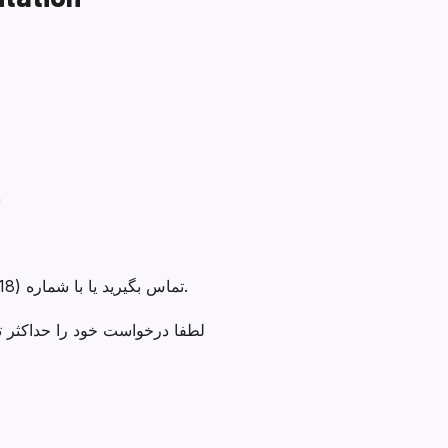
m
اگر به ترجمه به زبان‌های دیگر نیاز دارید، لطفاً با publicinfo@nlacrc.org تماس بگیرید یا با شماره (818) 245-5571 تماس بگیرید.
لطفا درخواست خود را حداکثر تا تاریخ 1398/02/08 برای م