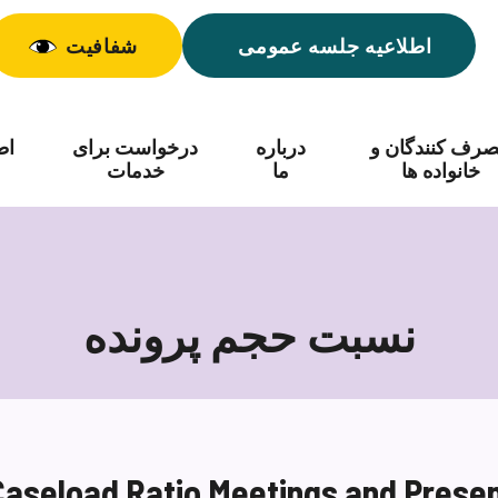
اطلاعیه جلسه عمومی
شفافیت
رف کنندگان و
درباره
درخواست برای
اط
خانواده ها
ما
خدمات
نسبت حجم پرونده
نسبت
حجم
پرونده
Caseload Ratio Meetings and Presen