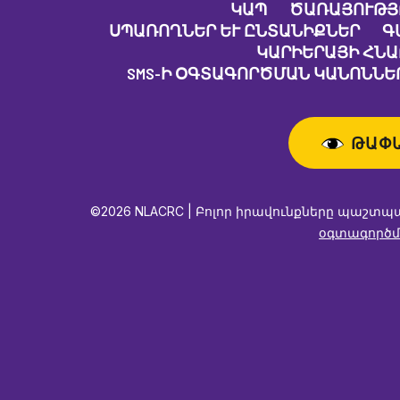
ԿԱՊ
ԾԱՌԱՅՈՒԹՅ
ՍՊԱՌՈՂՆԵՐ ԵՒ ԸՆՏԱՆԻՔՆԵՐ
Գ
ԿԱՐԻԵՐԱՅԻ ՀՆ
SMS-Ի ՕԳՏԱԳՈՐԾՄԱՆ ԿԱՆՈՆՆԵՐ
ԹԱՓ
©2026 NLACRC | Բոլոր իրավունքները պաշտպ
օգտագործմ