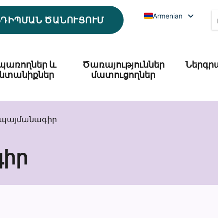
Armenian
ՆԴԻՊՄԱՆ ԾԱՆՈՒՑՈՒՄ
պառողներ և
Ծառայություններ
Ներգր
նտանիքներ
մատուցողներ
պայմանագիր
իր
ր