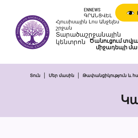
Անցնել
ENNEWS
բովանդակությանը
ԳՐԱՆՑՎԵԼ
Հյուսիսային Լոս Անջելես
շրջան
Տարածաշրջանային
Ծանուցում տվյա
կենտրոն
միջադեպի մա
Տուն
Մեր մասին
Թափանցիկություն և հ
Կ