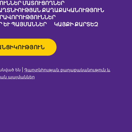
ՈՒՆՆԵՐ ՄԱՏՈՒՑՈՂՆԵՐ
ԱՂՏՆԻՈՒԹՅԱՆ ՔԱՂԱՔԱԿԱՆՈՒԹՅՈՒՆ
ԱՐԱՎՈՐՈՒԹՅՈՒՆՆԵՐ
 ԵՒ ՊԱՅՄԱՆՆԵՐ
ԿԱՅՔԻ ՔԱՐՏԵԶ
ԱՆՑԻԿՈՒԹՅՈՒՆ
անված են |
Գաղտնիության քաղաքականություն և
ան պայմաններ