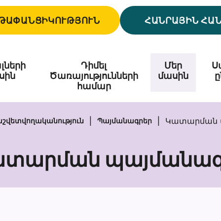
ԹԱՓԱՆՑԻԿՈՒԹՅՈՒՆ
ՀԱՆՐԱՅԻՆ ՀԱ
լների
Դիմել
Մեր
Ս
սին
Ծառայությունների
մասին
ը
համար
Կատարման 
աշվետվողականություն
Պայմանագրեր
ատարման պայմանագ
Կատարման
պայմանագի