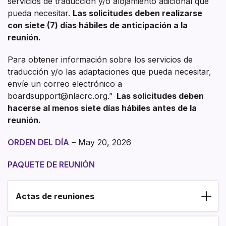
servicios de traducción y/o alojamiento adicional que
pueda necesitar.
Las solicitudes deben realizarse
con siete (7) días hábiles de anticipación a la
reunión.
Para obtener información sobre los servicios de
traducción y/o las adaptaciones que pueda necesitar,
envíe un correo electrónico a
boardsupport@nlacrc.org.”
Las solicitudes deben
hacerse al menos siete días hábiles antes de la
reunión.
ORDEN DEL DÍA
– May 20, 2026
PAQUETE DE REUNIÓN
Actas de reuniones
Section heading