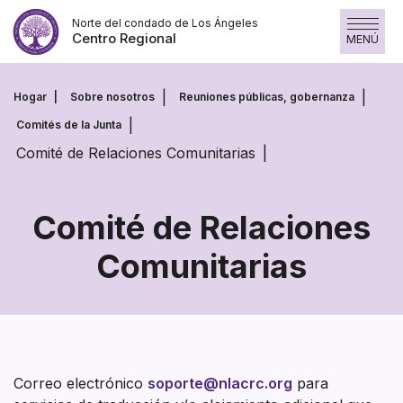
Saltar
Norte del condado de Los Ángeles
al
Centro Regional
MENÚ
contenido
Hogar
Sobre nosotros
Reuniones públicas, gobernanza
Comités de la Junta
Comité de Relaciones Comunitarias
Comité de Relaciones
Comunitarias
Comité
de
Relaciones
Comunitarias
Correo electrónico
soporte@nlacrc.org
para