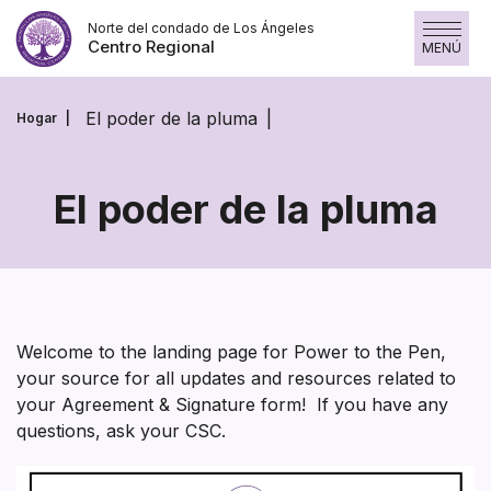
Saltar
Norte del condado de Los Ángeles
al
Centro Regional
MENÚ
contenido
El poder de la pluma
Hogar
El poder de la pluma
El
poder
de
la
Welcome to the landing page for Power to the Pen,
your source for all updates and resources related to
pluma
your Agreement & Signature form! If you have any
questions, ask your CSC.