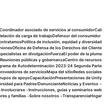
Coordinador asociado de servicios al consumidor
Cali
Relación de carga de trabajo
Defensor del consumidor
ontratamos
Política de inclusión, equidad y diversidad
niones
Oficina de Defensa de los Derechos del Cliente
specialistas en divulgación
Fuerza
El poder de la pluma
Reuniones públicas y gobernanza
Centro de recursos
ograma de Autodeterminación 2023-24 Segunda Parte
proveedores de servicios
Mapa del sitio
Redes sociales
rupos de apoyo
Capacitación
Presentaciones de Unity
ersidad para Padres!
Denunciante
Noticias y Eventos
Involucrarse
Instrucciones, guías y seminarios web
es y familias
Sobre nosotros
Transparencia
Hogar