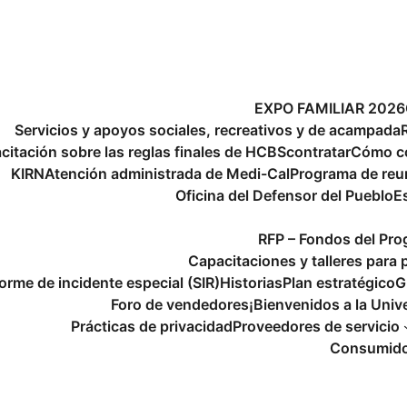
EXPO FAMILIAR 2026
Servicios y apoyos sociales, recreativos y de acampada
citación sobre las reglas finales de HCBS
contratar
Cómo c
KIRN
Atención administrada de Medi-Cal
Programa de reu
Oficina del Defensor del Pueblo
E
RFP – Fondos del Pr
Capacitaciones y talleres para 
forme de incidente especial (SIR)
Historias
Plan estratégico
G
Foro de vendedores
¡Bienvenidos a la Univ
Prácticas de privacidad
Proveedores de servicio
Consumidor