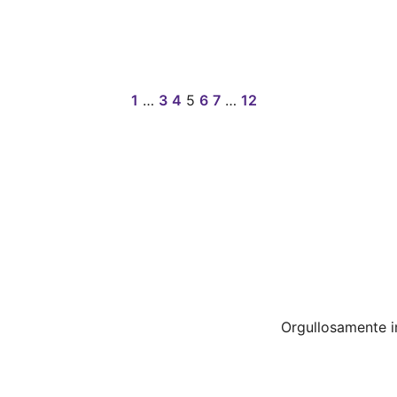
1
…
3
4
5
6
7
…
12
Orgullosamente 