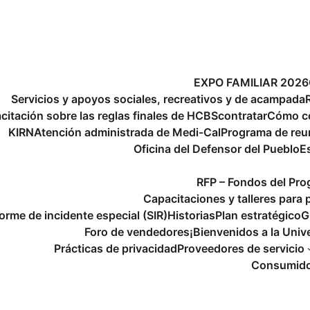
EXPO FAMILIAR 2026
Servicios y apoyos sociales, recreativos y de acampada
citación sobre las reglas finales de HCBS
contratar
Cómo c
KIRN
Atención administrada de Medi-Cal
Programa de reu
Oficina del Defensor del Pueblo
E
RFP – Fondos del Pr
Capacitaciones y talleres para 
forme de incidente especial (SIR)
Historias
Plan estratégico
G
Foro de vendedores
¡Bienvenidos a la Univ
Prácticas de privacidad
Proveedores de servicio
Consumidor