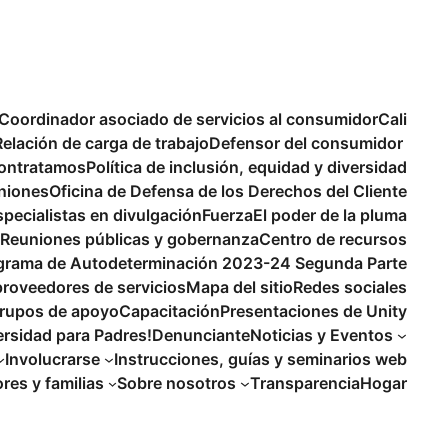
Coordinador asociado de servicios al consumidor
Cali
Relación de carga de trabajo
Defensor del consumidor
ontratamos
Política de inclusión, equidad y diversidad
niones
Oficina de Defensa de los Derechos del Cliente
specialistas en divulgación
Fuerza
El poder de la pluma
Reuniones públicas y gobernanza
Centro de recursos
ograma de Autodeterminación 2023-24 Segunda Parte
proveedores de servicios
Mapa del sitio
Redes sociales
rupos de apoyo
Capacitación
Presentaciones de Unity
ersidad para Padres!
Denunciante
Noticias y Eventos
Involucrarse
Instrucciones, guías y seminarios web
es y familias
Sobre nosotros
Transparencia
Hogar