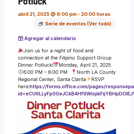
Potluck
abril 21, 2025 @ 6:00 pm
-
20:00 horas
Serie de eventos
(Ver todo)
Agregar al calendario
Join us for a night of food and
connection at the Filipino Support Group
Dinner Potluck!
Monday, April 21, 2025⠀
6:00 PM – 8:00 PM⠀
North LA County
Regional Center, Santa Clarita
RSVP
here:
https://forms.office.com/pages/responsep
id=eCU6LLyFp0GeJCkB4Hf9WisjikFijYBHpDO