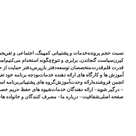
نسبت حجم پرونده
خدمات و پشتیبانی کمپینگ، اجتماعی و تفریح
کیرن
سیاست گنجاندن، برابری و تنوع
چگونه استخدام می‌کنیم
است
قدرت قلم
قدرت
متخصصان توسعه
دفتر بازپرس
دفتر حمایت از 
آموزش ها و کارگاه های ارائه دهنده خدمات
RFP - بودجه برنامه خود تعیین 2023-24 ق
انجمن فروشنده
ارائه وحدت
آموزش
گروه های پشتیبانی
برنامه اس
درگیر شوید
ارائه دهندگان خدمات
شیوه های حفظ حریم خص
صفحه اصلی
شفافیت
درباره ما
مصرف کنندگان و خانواده ها
چ