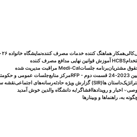
ی
کالی
همکار هماهنگ کننده خدمات مصرف کننده
نمایشگاه خانواده ۲۰۲۶
خدام
آموزش قوانین نهایی HCBS
مدافع مصرف کننده
حقوق مشتریان
برنامه جلسات
مراقبت مدیریت شده Medi-Cal
سمت دوم
مرکز منابع
جلسات عمومی و حکومتد
تراتژیک
داستان ها
گزارش ویژه حادثه (SIR)
رسانه‌های اجتماعی
نقشه س
وصی
اخبار و رویدادها
افشاگر
به دانشگاه والدین خوش آمدید!
گونه به، راهنماها و وبینارها