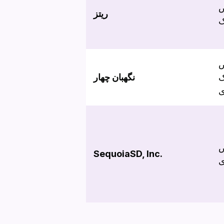
ض
ریتز
ک
ض
ک
نگهبان چهار
ی
ض
SequoiaSD, Inc.
ی