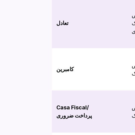
ض
ک
تعادل
ی
ض
کامبرین
ک
ض
Casa Fiscal/
ک
پرداخت ضروری