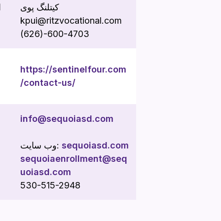
کیتلنگ پوی
ا
kpui@ritzvocational.com
(626)-600-4703
https://sentinelfour.com
/contact-us/
info@sequoiasd.com
sequoiasd.com
وب سایت:
sequoiaenrollment@seq
uoiasd.com
530-515-2948