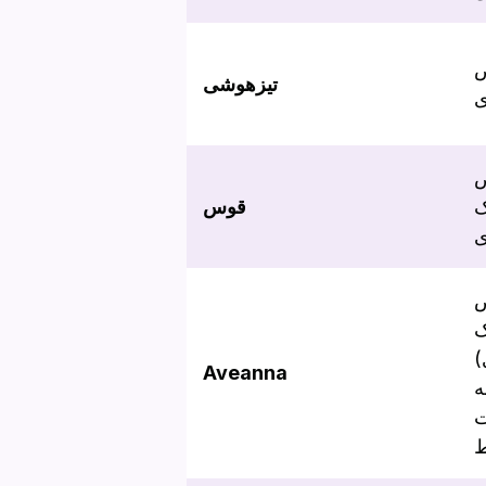
ض
تیزهوشی
ی
ض
ک
قوس
ی
ض
ک
Aveanna
ه
ت