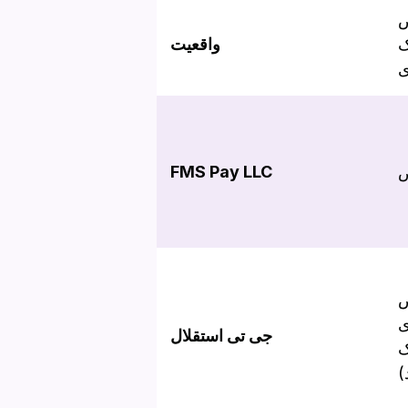
ض
ک
واقعیت
ی
ض
FMS Pay LLC
ض
ی
جی تی استقلال
ک