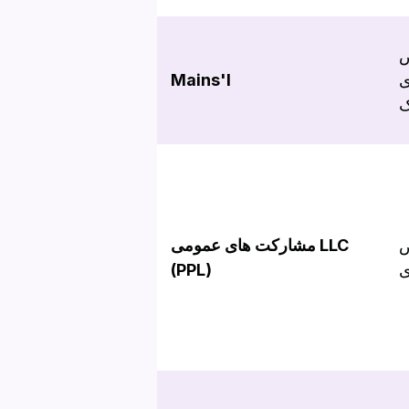
ض
ی
Mains'l
ک
ض
مشارکت های عمومی LLC
ی
(PPL)