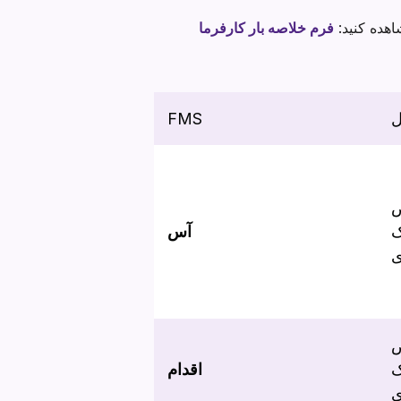
اهده کنید:
FMS
ض
ک
آس
ی
ض
ک
اقدام
ی