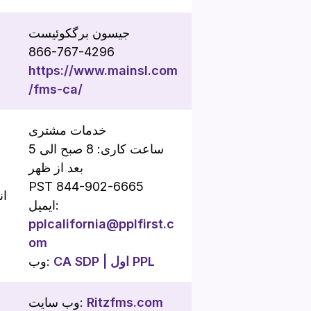
جیسون برگکوئیست
866-767-4296
https://www.mainsl.com
/fms-ca/
خدمات مشتری
ساعت کاری: 8 صبح الی 5
بعد از ظهر
PST 844-902-6665
ان
ایمیل:
pplcalifornia@pplfirst.c
om
CA SDP | اول PPL
وب:
Ritzfms.com
وب سایت: