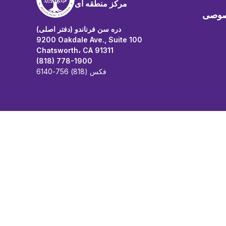
مرکز منطقه ای
صوصی
دره سن فرناندو (دفتر اصلی)
9200 Oakdale Ave., Suite 100
Chatsworth، CA 91311
(818) 778-1900
فکس (818) 756-6140