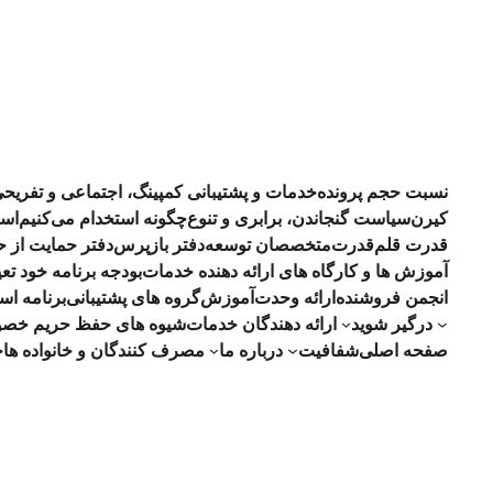
نسبت حجم پرونده
خدمات و پشتیبانی کمپینگ، اجتماعی و تفریح
کیرن
سیاست گنجاندن، برابری و تنوع
چگونه استخدام می‌کنیم
است
قدرت قلم
قدرت
متخصصان توسعه
دفتر بازپرس
دفتر حمایت از 
آموزش ها و کارگاه های ارائه دهنده خدمات
RFP - بودجه برنامه خود تعیین 2023-24 ق
انجمن فروشنده
ارائه وحدت
آموزش
گروه های پشتیبانی
برنامه اس
درگیر شوید
ارائه دهندگان خدمات
شیوه های حفظ حریم خص
صفحه اصلی
شفافیت
درباره ما
مصرف کنندگان و خانواده ها
چ