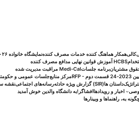
ی
کالی
همکار هماهنگ کننده خدمات مصرف کننده
نمایشگاه خانواده ۲۰۲۶
خدام
آموزش قوانین نهایی HCBS
مدافع مصرف کننده
حقوق مشتریان
برنامه جلسات
مراقبت مدیریت شده Medi-Cal
سمت دوم
مرکز منابع
جلسات عمومی و حکومتد
تراتژیک
داستان ها
گزارش ویژه حادثه (SIR)
رسانه‌های اجتماعی
نقشه س
وصی
اخبار و رویدادها
افشاگر
به دانشگاه والدین خوش آمدید!
گونه به، راهنماها و وبینارها