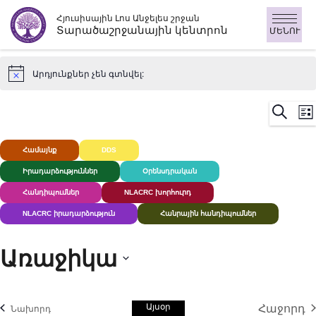
Անցնել
Հյուսիսային Լոս Անջելես շրջան
բովանդակությանը
Տարածաշրջանային կենտրոն
ՄԵՆՈՒ
Արդյունքներ չեն գտնվել:
Ի
Որոնու
Ցու
Դ
ն
Համայնք
DDS
Խուլ+
Իրադարձություններ
Օրենսդրական
Հանդիպումներ
NLACRC խորհուրդ
NLACRC իրադարձություն
Հանրային հանդիպումներ
Առաջիկա
Ընտրեք
ամսաթիվը:
Այսօր
Հաջորդ
Իրադարձություններ
Նախորդ