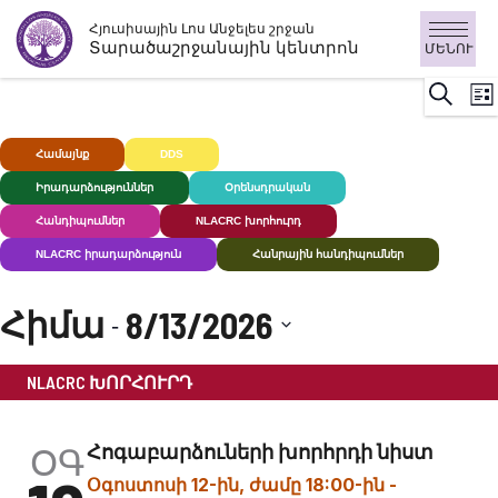
Անցնել
Հյուսիսային Լոս Անջելես շրջան
բովանդակությանը
Տարածաշրջանային կենտրոն
ՄԵՆՈՒ
Ի
Որոնու
Ցու
Դ
ն
Համայնք
DDS
Խուլ+
Իրադարձություններ
Օրենսդրական
Հանդիպումներ
NLACRC խորհուրդ
NLACRC իրադարձություն
Հանրային հանդիպումներ
Հիմա
8/13/2026
 - 
Ընտրեք
NLACRC ԽՈՐՀՈՒՐԴ
ամսաթիվը:
ՕԳ
Հոգաբարձուների խորհրդի նիստ
Օգոստոսի 12-ին, ժամը 18:00-ին
-