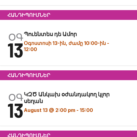
ՀԱՆԴԻՊՈՒՄՆԵՐ
ՕԳ
Պուենտես դե Ամոր
13
Օգոստոսի 13-ին, ժամը 10:00-ին
-
12:00
ՀԱՆԴԻՊՈՒՄՆԵՐ
ՕԳ
ԿԶԾ Անկախ օժանդակող կլոր
13
սեղան
August 13 @ 2:00 pm
-
15:00
ՀԱՆԴԻՊՈՒՄՆԵՐ