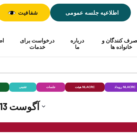
اطلاعیه جلسه عمومی
شفافیت
رف کنندگان و
درباره
درخواست برای
اط
خانواده ها
ما
خدمات
رویداد NLACRC
هیئت NLACRC
جلسات
تقنینی
13 آگوست