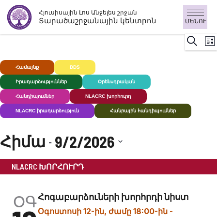
Անցնել
Հյուսիսային Լոս Անջելես շրջան
բովանդակությանը
Տարածաշրջանային կենտրոն
ՄԵՆՈՒ
Ի
Որոնու
Ցու
Դ
ն
Համայնք
DDS
Խուլ+
Իրադարձություններ
Օրենսդրական
Հանդիպումներ
NLACRC խորհուրդ
NLACRC իրադարձություն
Հանրային հանդիպումներ
Հիմա
9/2/2026
 - 
Ընտրեք
NLACRC ԽՈՐՀՈՒՐԴ
ամսաթիվը:
ՕԳ
Հոգաբարձուների խորհրդի նիստ
Օգոստոսի 12-ին, ժամը 18:00-ին
-