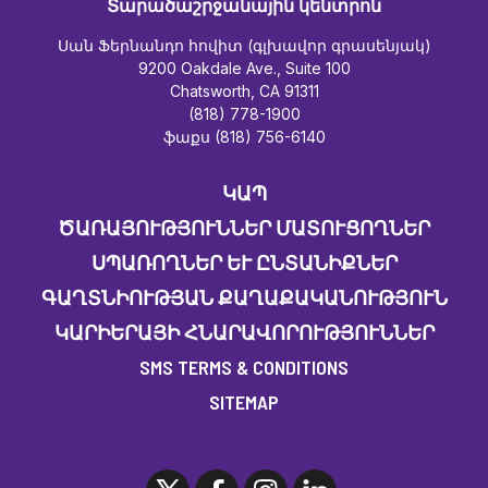
Տարածաշրջանային կենտրոն
Սան Ֆերնանդո հովիտ (գլխավոր գրասենյակ)
9200 Oakdale Ave., Suite 100
Chatsworth, CA 91311
(818) 778-1900
ֆաքս (818) 756-6140
ԿԱՊ
ԾԱՌԱՅՈՒԹՅՈՒՆՆԵՐ ՄԱՏՈՒՑՈՂՆԵՐ
ՍՊԱՌՈՂՆԵՐ ԵՒ ԸՆՏԱՆԻՔՆԵՐ
ԳԱՂՏՆԻՈՒԹՅԱՆ ՔԱՂԱՔԱԿԱՆՈՒԹՅՈՒՆ
ԿԱՐԻԵՐԱՅԻ ՀՆԱՐԱՎՈՐՈՒԹՅՈՒՆՆԵՐ
SMS TERMS & CONDITIONS
SITEMAP