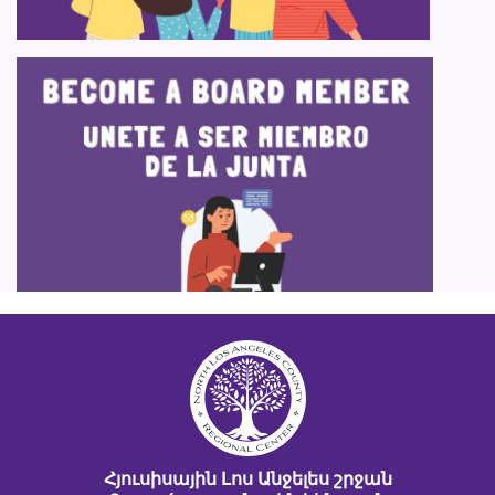
Հյուսիսային Լոս Անջելես շրջան