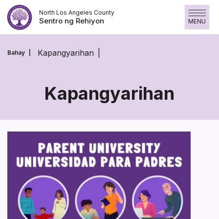
Laktawan
North Los Angeles County
ang
Sentro ng Rehiyon
MENU
nilalaman
Kapangyarihan
Bahay
Kapangyarihan
Kapangyarihan