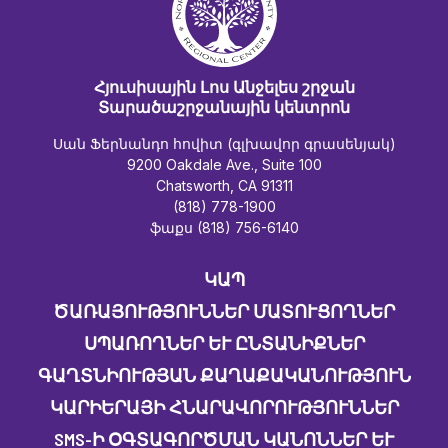
Հյուսիսային Լոս Անջելես շրջան
Տարածաշրջանային կենտրոն
Սան Ֆերնանդո հովիտ (գլխավոր գրասենյակ)
9200 Oakdale Ave., Suite 100
Chatsworth, CA 91311
(818) 778-1900
ֆաքս (818) 756-6140
ԿԱՊ
ԾԱՌԱՅՈՒԹՅՈՒՆՆԵՐ ՄԱՏՈՒՑՈՂՆԵՐ
ՍՊԱՌՈՂՆԵՐ ԵՒ ԸՆՏԱՆԻՔՆԵՐ
ԳԱՂՏՆԻՈՒԹՅԱՆ ՔԱՂԱՔԱԿԱՆՈՒԹՅՈՒՆ
ԿԱՐԻԵՐԱՅԻ ՀՆԱՐԱՎՈՐՈՒԹՅՈՒՆՆԵՐ
SMS-Ի ՕԳՏԱԳՈՐԾՄԱՆ ԿԱՆՈՆՆԵՐ ԵՒ Պ