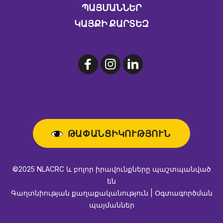
ԱՅՄԱՆՆԵՐ
ԿԱՅՔԻ ՔԱՐՏԵԶ
ԹԱՓԱՆՑԻԿՈՒԹՅՈՒՆ
©2025 NLACRC և բոլոր իրավունքները պաշտպանված
են
Գաղտնիության քաղաքականություն | Օգտագործման
պայմաններ