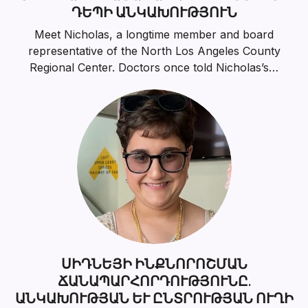
ԴԵՊԻ ԱՆԿԱԽՈՒԹՅՈՒՆ
Meet Nicholas, a longtime member and board
representative of the North Los Angeles County
Regional Center. Doctors once told Nicholas’s…
ՍԻԴՆԵՅԻ ԻՆՔՆՈՐՈՇՄԱՆ
ՃԱՆԱՊԱՐՀՈՐԴՈՒԹՅՈՒՆԸ.
ԱՆԿԱԽՈՒԹՅԱՆ ԵՒ ԸՆՏՐՈՒԹՅԱՆ ՈՒՂԻ