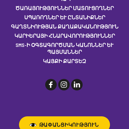
ԾԱՌԱՅՈՒԹՅՈՒՆՆԵՐ ՄԱՏՈՒՑՈՂՆԵՐ
ՍՊԱՌՈՂՆԵՐ ԵՒ ԸՆՏԱՆԻՔՆԵՐ
ԳԱՂՏՆԻՈՒԹՅԱՆ ՔԱՂԱՔԱԿԱՆՈՒԹՅՈՒՆ
ԿԱՐԻԵՐԱՅԻ ՀՆԱՐԱՎՈՐՈՒԹՅՈՒՆՆԵՐ
SMS-Ի ՕԳՏԱԳՈՐԾՄԱՆ ԿԱՆՈՆՆԵՐ ԵՒ Պ
ԱՅՄԱՆՆԵՐ
ԿԱՅՔԻ ՔԱՐՏԵԶ
ԹԱՓԱՆՑԻԿՈՒԹՅՈՒՆ