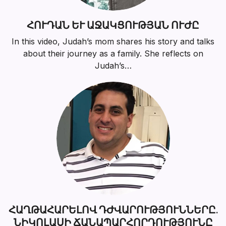
ՀՈՒԴԱՆ ԵՒ ԱՋԱԿՑՈՒԹՅԱՆ ՈՒԺԸ
In this video, Judah’s mom shares his story and talks
about their journey as a family. She reflects on
Judah’s…
ՀԱՂԹԱՀԱՐԵԼՈՎ ԴԺՎԱՐՈՒԹՅՈՒՆՆԵՐԸ.
ՆԻԿՈԼԱՍԻ ՃԱՆԱՊԱՐՀՈՐԴՈՒԹՅՈՒՆԸ