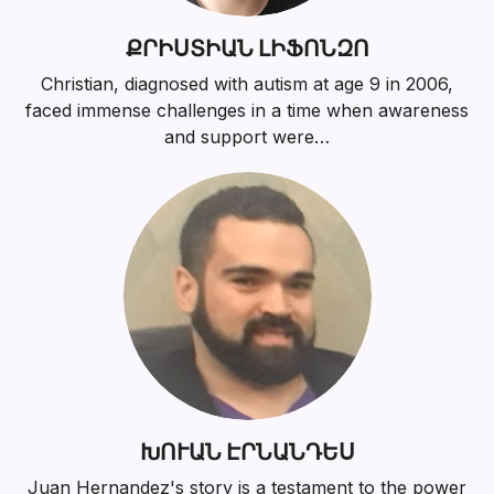
ՔՐԻՍՏԻԱՆ ԼԻՖՈՆԶՈ
Christian, diagnosed with autism at age 9 in 2006,
faced immense challenges in a time when awareness
and support were…
ԽՈՒԱՆ ԷՐՆԱՆԴԵՍ
Juan Hernandez's story is a testament to the power