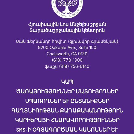
Հյուսիսային Լոս Անջելես շրջան
Տարածաշրջանային կենտրոն
Սան Ֆերնանդո հովիտ (գլխավոր գրասենյակ)
9200 Oakdale Ave., Suite 100
Chatsworth, CA 91311
(818) 778-1900
ֆաքս (818) 756-6140
ԿԱՊ
ԾԱՌԱՅՈՒԹՅՈՒՆՆԵՐ ՄԱՏՈՒՑՈՂՆԵՐ
ՍՊԱՌՈՂՆԵՐ ԵՒ ԸՆՏԱՆԻՔՆԵՐ
ԳԱՂՏՆԻՈՒԹՅԱՆ ՔԱՂԱՔԱԿԱՆՈՒԹՅՈՒՆ
ԿԱՐԻԵՐԱՅԻ ՀՆԱՐԱՎՈՐՈՒԹՅՈՒՆՆԵՐ
SMS-Ի ՕԳՏԱԳՈՐԾՄԱՆ ԿԱՆՈՆՆԵՐ ԵՒ Պ