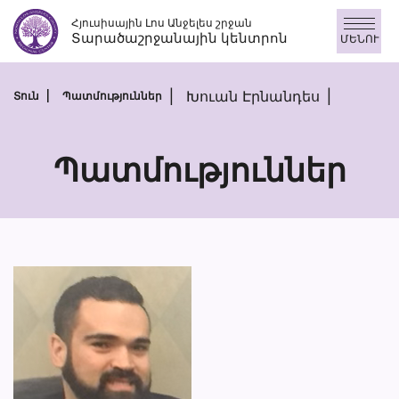
Անցնել
Հյուսիսային Լոս Անջելես շրջան
բովանդակությանը
Տարածաշրջանային կենտրոն
ՄԵՆՈՒ
Խուան Էրնանդես
Տուն
Պատմություններ
Պատմություններ