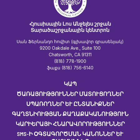
Հյուսիսային Լոս Անջելես շրջան
Տարածաշրջանային կենտրոն
Սան Ֆերնանդո հովիտ (գլխավոր գրասենյակ)
9200 Oakdale Ave., Suite 100
Chatsworth, CA 91311
(818) 778-1900
ֆաքս (818) 756-6140
ԿԱՊ
ԾԱՌԱՅՈՒԹՅՈՒՆՆԵՐ ՄԱՏՈՒՑՈՂՆԵՐ
ՍՊԱՌՈՂՆԵՐ ԵՒ ԸՆՏԱՆԻՔՆԵՐ
ԳԱՂՏՆԻՈՒԹՅԱՆ ՔԱՂԱՔԱԿԱՆՈՒԹՅՈՒՆ
ԿԱՐԻԵՐԱՅԻ ՀՆԱՐԱՎՈՐՈՒԹՅՈՒՆՆԵՐ
SMS-Ի ՕԳՏԱԳՈՐԾՄԱՆ ԿԱՆՈՆՆԵՐ ԵՒ Պ