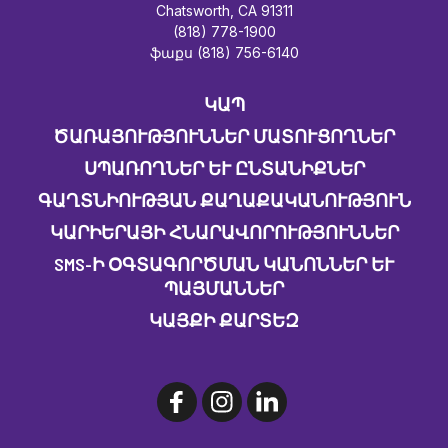
Chatsworth, CA 91311
(818) 778-1900
ֆաքս (818) 756-6140
ԿԱՊ
ԾԱՌԱՅՈՒԹՅՈՒՆՆԵՐ ՄԱՏՈՒՑՈՂՆԵՐ
ՍՊԱՌՈՂՆԵՐ ԵՒ ԸՆՏԱՆԻՔՆԵՐ
ԳԱՂՏՆԻՈՒԹՅԱՆ ՔԱՂԱՔԱԿԱՆՈՒԹՅՈՒՆ
ԿԱՐԻԵՐԱՅԻ ՀՆԱՐԱՎՈՐՈՒԹՅՈՒՆՆԵՐ
SMS-Ի ՕԳՏԱԳՈՐԾՄԱՆ ԿԱՆՈՆՆԵՐ ԵՒ Պ
ԱՅՄԱՆՆԵՐ
ԿԱՅՔԻ ՔԱՐՏԵԶ