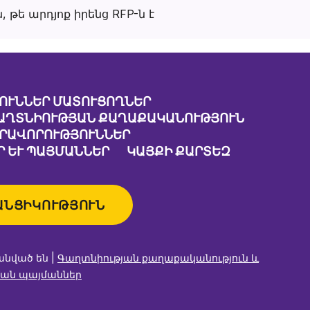
 թե արդյոք իրենց RFP-ն է
ՈՒՆՆԵՐ ՄԱՏՈՒՑՈՂՆԵՐ
ԱՂՏՆԻՈՒԹՅԱՆ ՔԱՂԱՔԱԿԱՆՈՒԹՅՈՒՆ
ԱՐԱՎՈՐՈՒԹՅՈՒՆՆԵՐ
 ԵՒ ՊԱՅՄԱՆՆԵՐ
ԿԱՅՔԻ ՔԱՐՏԵԶ
ԱՆՑԻԿՈՒԹՅՈՒՆ
անված են |
Գաղտնիության քաղաքականություն և
ան պայմաններ