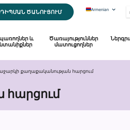
Armenian
ՆԴԻՊՄԱՆ ԾԱՆՈՒՑՈՒՄ
պառողներ և
Ծառայություններ
Ներգր
նտանիքներ
մատուցողներ
աջարկի քաղաքականության հարցում
 հարցում
ության