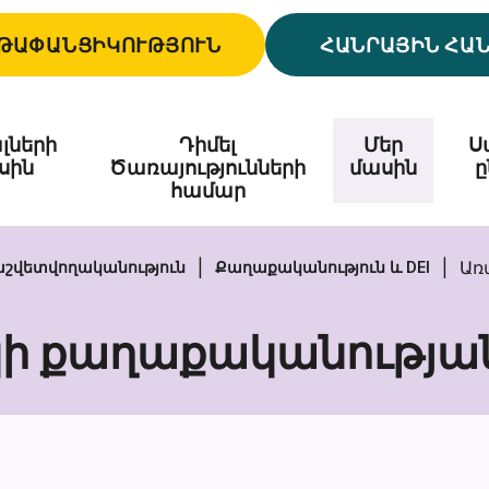
ԹԱՓԱՆՑԻԿՈՒԹՅՈՒՆ
ՀԱՆՐԱՅԻՆ ՀԱ
լների
Դիմել
Մեր
Ս
սին
Ծառայությունների
մասին
ը
համար
Առ
աշվետվողականություն
Քաղաքականություն և DEI
ի քաղաքականության
Առաջարկի
քաղաքական
հարցում