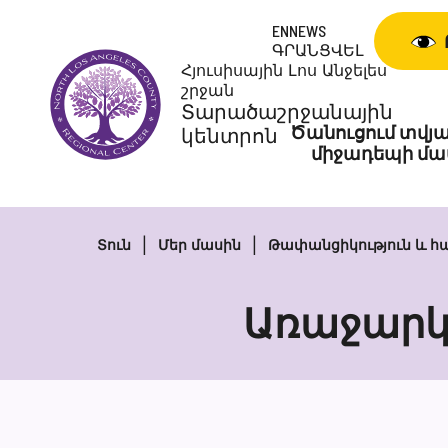
Անցնել
ENNEWS
բովանդակությանը
ԳՐԱՆՑՎԵԼ
Հյուսիսային Լոս Անջելես
շրջան
Տարածաշրջանային
Ծանուցում տվյա
կենտրոն
միջադեպի մա
Տուն
Մեր մասին
Թափանցիկություն և հ
Առաջարկ