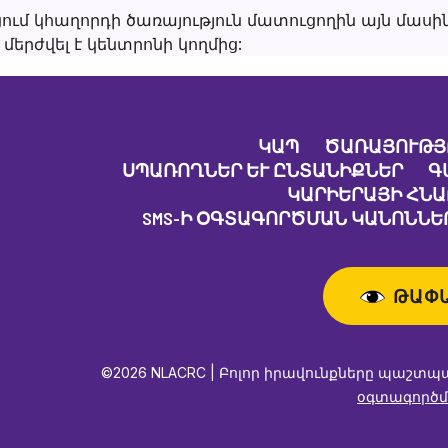
ւմ կհաղորդի ծառայություն մատուցողին այն մասին,
մերժվել է կենտրոնի կողմից:
ԿԱՊ
ԾԱՌԱՅՈՒԹՅ
ՍՊԱՌՈՂՆԵՐ ԵՒ ԸՆՏԱՆԻՔՆԵՐ
Գ
ԿԱՐԻԵՐԱՅԻ ՀՆ
SMS-Ի ՕԳՏԱԳՈՐԾՄԱՆ ԿԱՆՈՆՆԵՐ
ԹԱՓ
©2026 NLACRC | Բոլոր իրավունքները պաշտպ
օգտագործմ